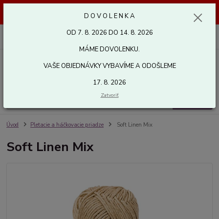
Dovolenka od 7. 8. 2026 do 14. 8. 2026. Vaše objednávky vybavíme a
D O V O L E N K A
odošleme 17. 8. 2026. Ďakujeme.
OD 7. 8. 2026 DO 14. 8. 2026
0
ks
za
0,00 EUR
MÁME DOVOLENKU.
VAŠE OBJEDNÁVKY VYBAVÍME A ODOŠLEME
Menu
17. 8. 2026
Zatvoriť
Hľadať
Úvod
Pletacie a háčkovacie priadze
Soft Linen Mix
Soft Linen Mix