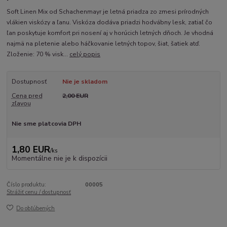
Soft Linen Mix od Schachenmayr je letná priadza zo zmesi prírodných
vlákien viskózy a ľanu. Viskóza dodáva priadzi hodvábny lesk, zatiaľ čo
ľan poskytuje komfort pri nosení aj v horúcich letných dňoch. Je vhodná
najmä na pletenie alebo háčkovanie letných topov, šiat, šatiek atď.
Zloženie: 70 % visk...
celý popis
Dostupnosť
Nie je skladom
Cena pred
2,00 EUR
zľavou
Nie sme platcovia DPH
1,80 EUR
/
ks
Momentálne nie je k dispozícii
Číslo produktu:
00005
Strážiť cenu / dostupnosť
Do obľúbených