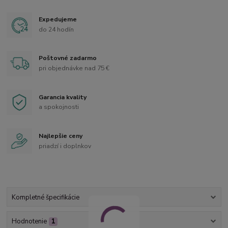
Expedujeme
do 24 hodín
Poštovné zadarmo
pri objednávke nad 75 €
Garancia kvality
a spokojnosti
Najlepšie ceny
priadzí i doplnkov
Kompletné špecifikácie
Hodnotenie
1