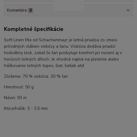
Komentáre
0
Kompletné špecifikácie
Soft Linen Mix od Schachenmayr je letná priadza zo zmesi
prírodných vlákien viskózy a ľanu. Viskóza dodáva priadzi
hodvábny lesk, zatiaľ čo ľan poskytuje komfort pri nosení aj v
horúcich letných dňoch. Je vhodná najmä na pletenie alebo
háčkovanie letných topov, šiat, šatiek atď.
Zloženie: 70 % viskóza, 30 % ľan
Hmotnosť: 50 g
Návin: 93 m
Ihlice/háčik: 3 - 3,5 mm