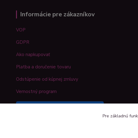
Informácie pre zákazníkov
VOP
GDPR
Ako napkupovať
Platba a doručenie tovaru
Odstúpenie od kúpnej zmluvy
Vernostný program
Sledujte náš Kreativshop na
Pre základnú funk
Facebooku