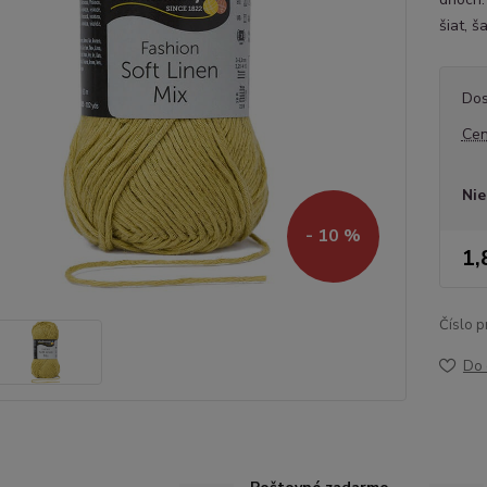
šiat, š
Dos
Cen
Nie
- 10 %
1,
Číslo p
Do 