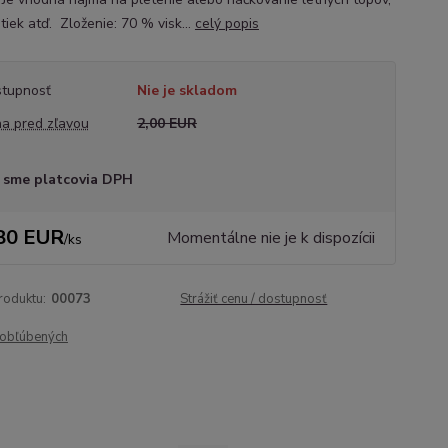
atiek atď. Zloženie: 70 % visk...
celý popis
tupnosť
Nie je skladom
a pred zľavou
2,00 EUR
 sme platcovia DPH
80 EUR
Momentálne nie je k dispozícii
/
ks
roduktu:
00073
Strážiť cenu / dostupnosť
obľúbených