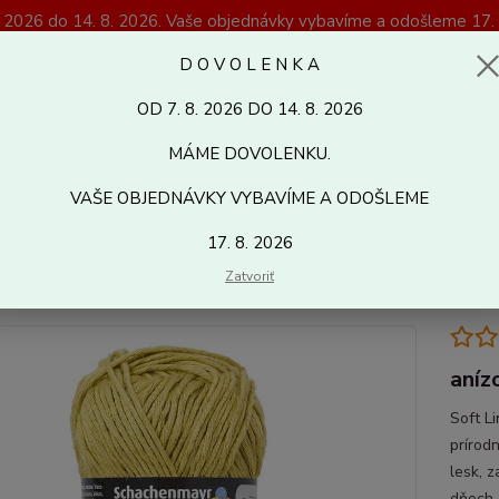
. 2026 do 14. 8. 2026. Vaše objednávky vybavíme a odošleme 17. 
Magazín Kreativshop.sk
D O V O L E N K A
OD 7. 8. 2026 DO 14. 8. 2026
Hľadať
MÁME DOVOLENKU.
VAŠE OBJEDNÁVKY VYBAVÍME A ODOŠLEME
letacie a háčkovacie priadze
Soft Linen Mix
17. 8. 2026
 Linen Mix
Zatvoriť
aníz
Soft L
prírod
lesk, z
dňoch.