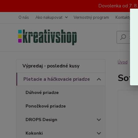
Dovolenka od 7. 8
O nás
Ako nakupovať
Vernostný program
Kontakty
Úvod
P
Výpredaj - posledné kusy
Soft
Pletacie a háčkovacie priadze
Dúhové priadze
Ponožkové priadze
DROPS Design
Kokonki