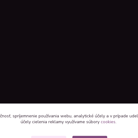
čnosť, spríjemnenie používania webu, analytické účely a v prípade udel
účely cielenia reklamy využívame súbory
cookies
.