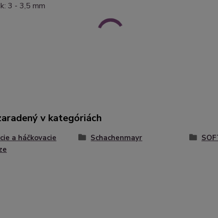
čik: 3 - 3,5 mm
zaradený v kategóriách
cie a háčkovacie
Schachenmayr
SOF
ze