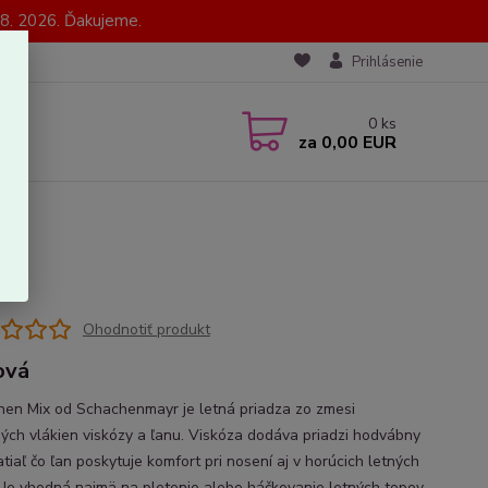
8. 2026. Ďakujeme.
Prihlásenie
0
ks
za
0,00 EUR
Ohodnotiť produkt
ová
inen Mix od Schachenmayr je letná priadza zo zmesi
ných vlákien viskózy a ľanu. Viskóza dodáva priadzi hodvábny
atiaľ čo ľan poskytuje komfort pri nosení aj v horúcich letných
 Je vhodná najmä na pletenie alebo háčkovanie letných topov,