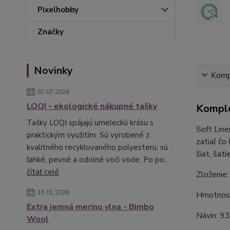
Pixelhobby
Značky
Novinky
Kompl
07.07.2026
LOQI - ekologické nákupné tašky
Komple
Tašky LOQI spájajú umeleckú krásu s
Soft Line
praktickým využitím. Sú vyrobené z
zatiaľ čo
kvalitného recyklovaného polyesteru, sú
šiat, šati
ľahké, pevné a odolné voči vode. Po po...
čítať celé
Zloženie:
15.01.2026
Hmotnosť
Extra jemná merino vlna - Bimbo
Návin: 9
Wool