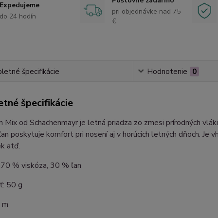
Poštovné zadarmo
Expedujeme
pri objednávke nad 75
do 24 hodín
€
etné špecifikácie
Hodnotenie
0
tné špecifikácie
n Mix od Schachenmayr je letná priadza zo zmesi prírodných vláki
 ľan poskytuje komfort pri nosení aj v horúcich letných dňoch. Je
ek atď.
 70 % viskóza, 30 % ľan
: 50 g
3 m