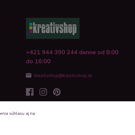
+421 944 390 244 denne od 8:00
do 16:00
kreativshop@kreativshop.sk
enia súhlasu aj na