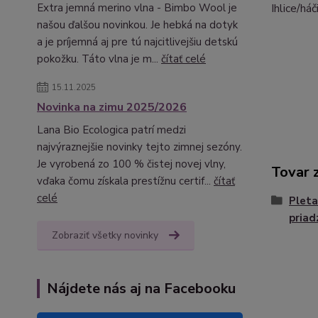
Ihlice/há
Extra jemná merino vlna - Bimbo Wool je
našou ďalšou novinkou. Je hebká na dotyk
a je príjemná aj pre tú najcitlivejšiu detskú
pokožku. Táto vlna je m...
čítať celé
15.11.2025
Novinka na zimu 2025/2026
Lana Bio Ecologica patrí medzi
najvýraznejšie novinky tejto zimnej sezóny.
Je vyrobená zo 100 % čistej novej vlny,
Tovar 
vďaka čomu získala prestížnu certif...
čítať
celé
Pleta
priad
Zobraziť všetky novinky
Nájdete nás aj na Facebooku