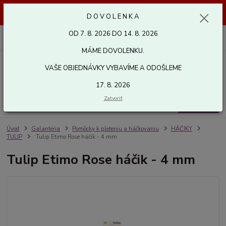
Dovolenka od 7. 8. 2026 do 14. 8. 2026. Vaše objednávky vybavíme a
D O V O L E N K A
odošleme 17. 8. 2026. Ďakujeme.
OD 7. 8. 2026 DO 14. 8. 2026
0
ks
za
0,00 EUR
MÁME DOVOLENKU.
VAŠE OBJEDNÁVKY VYBAVÍME A ODOŠLEME
Menu
17. 8. 2026
Zatvoriť
Hľadať
Úvod
Galantéria
Pomôcky k pleteniu a háčkovaniu
HÁČIKY
TULIP
Tulip Etimo Rose háčik - 4 mm
Tulip Etimo Rose háčik - 4 mm