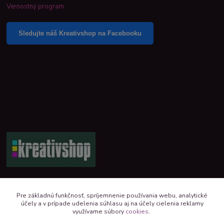
Vernostný program
Sledujte náš Kreativshop na Facebooku
+421 944 390 244 denne od 8:00 do 16:00
Pre základnú funkčnosť, spríjemnenie používania webu, analytické
účely a v prípade udelenia súhlasu aj na účely cielenia reklamy
kreativshop@kreativshop.sk
využívame súbory
cookies
.