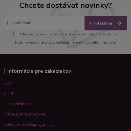
Chcete dostávať novinky?
Prihlásiť sa
Súhlasím so
spracovaním osobných údajov
za účelom zasielania newslettera.
Pošleme vám správu vždy, keď budeme mať v obchodíku niečo nové.
Informácie pre zákazníkov
VOP
GDPR
Ako napkupovať
Platba a doručenie tovaru
Odstúpenie od kúpnej zmluvy