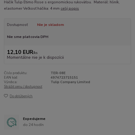
Háčik Tulip Etimo Rose s ergonomickou rukoväťou. Materiál: hliník,
elastomer Veľkosť háčika: 4 mm
celý popis
Dostupnosť
Nie je skladom
Nie sme platcovia DPH
12,10 EUR
/
ks
Momentálne nie je k dispozícii
Číslo produktu:
TER-08E
EAN kód:
4974723715151
Výrobca:
Tulip Company Limited
Strážiť cenu / dostupnosť
Do obľúbených
Expedujeme
do 24 hodín