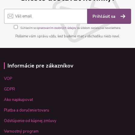
Prihlásiť sa
Súhlasím so
spracovaním osobných údajov
za účelom zasielania newslettera.
Pošleme vám správu vždy, keď budeme mať v obchodíku niečo nové.
Informácie pre zákazníkov
VOP
GDPR
Ako napkupovať
Platba a doručenie tovaru
Odstúpenie od kúpnej zmluvy
Vernostný program