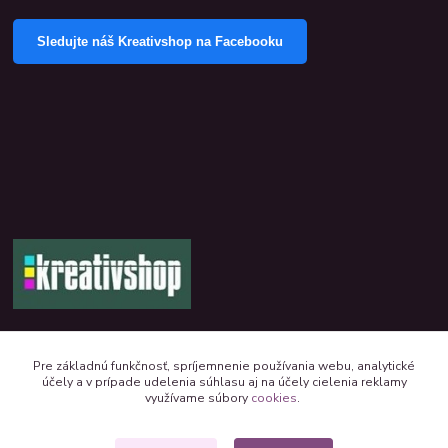
Sledujte náš Kreativshop na Facebooku
+421 944 390 244 denne od 8:00 do 16:00
Pre základnú funkčnosť, spríjemnenie používania webu, analytické
účely a v prípade udelenia súhlasu aj na účely cielenia reklamy
kreativshop@kreativshop.sk
využívame súbory
cookies
.