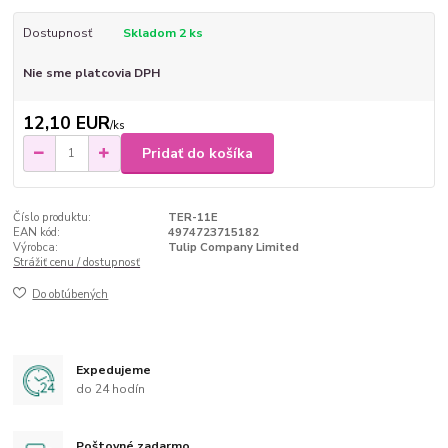
Dostupnosť
Skladom 2 ks
Nie sme platcovia DPH
12,10 EUR
/
ks
Pridať do košíka
Číslo produktu:
TER-11E
EAN kód:
4974723715182
Výrobca:
Tulip Company Limited
Strážiť cenu / dostupnosť
Do obľúbených
Expedujeme
do 24 hodín
Poštovné zadarmo