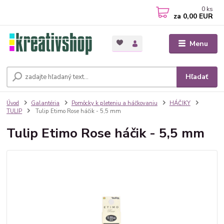
0
ks
za
0,00 EUR
Menu
Hľadať
Úvod
Galantéria
Pomôcky k pleteniu a háčkovaniu
HÁČIKY
TULIP
Tulip Etimo Rose háčik - 5,5 mm
Tulip Etimo Rose háčik - 5,5 mm