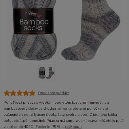
Ohodnotiť produkt
Ponožková priadza s vysokým podielom kvalitnej hrejivej vlny a
bambusovej viskózy. Je vhodná najmä na pletené ponožky, ale
vyčarujete z nej aj krásne čiapky, šály, svetre a pod. Z jedného klbka
upletiete 1 pár ponožiek. Priadza má superwash úpravu, môžete ju prať
v práčke do 40 °C. Zloženie: 75 % ...
celý popis