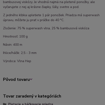
bambusovej viskózy. Je vhodná najmä na pletené ponožky, ale
vyčarujete z nej aj krásne čiapky, šály, svetre a pod.
Z jedného klbka upletiete 1 pár ponožiek. Priadza má superwash
úpravu, môžete ju prať v práčke do 40 °C.
Zloženie: 75 % superwash vlna, 25 % bambusová viskóza
Hmotnosť: 100 g
Návin: 400 m
Ihlice/háčik: 2,5 - 3 mm
Výrobca: Vlna Hep
Pôvod tovaru
Tovar zaradený v kategóriách
Pletacie a háčkovacie priadze