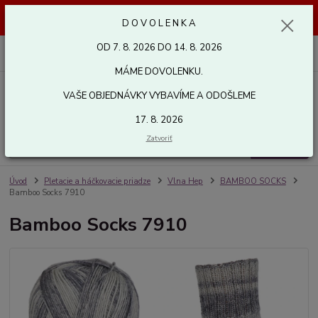
Dovolenka od 7. 8. 2026 do 14. 8. 2026. Vaše objednávky vybavíme a
D O V O L E N K A
odošleme 17. 8. 2026. Ďakujeme.
OD 7. 8. 2026 DO 14. 8. 2026
0
ks
za
0,00 EUR
MÁME DOVOLENKU.
VAŠE OBJEDNÁVKY VYBAVÍME A ODOŠLEME
Menu
17. 8. 2026
Zatvoriť
Hľadať
Úvod
Pletacie a háčkovacie priadze
Vlna Hep
BAMBOO SOCKS
Bamboo Socks 7910
Bamboo Socks 7910