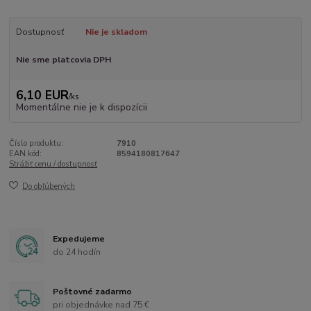
Dostupnosť
Nie je skladom
Nie sme platcovia DPH
6,10 EUR
/
ks
Momentálne nie je k dispozícii
Číslo produktu:
7910
EAN kód:
8594180817647
Strážiť cenu / dostupnosť
Do obľúbených
Expedujeme
do 24 hodín
Poštovné zadarmo
pri objednávke nad 75 €