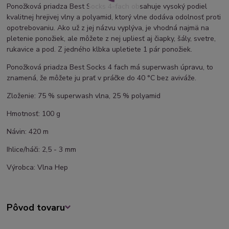
Ponožková priadza Best Socks 4-fach obsahuje vysoký podiel
kvalitnej hrejivej vlny a polyamid, ktorý vlne dodáva odolnosť proti
opotrebovaniu. Ako už z jej názvu vyplýva, je vhodná najmä na
pletenie ponožiek, ale môžete z nej upliesť aj čiapky, šály, svetre,
rukavice a pod. Z jedného klbka upletiete 1 pár ponožiek.
Ponožková priadza Best Socks 4 fach má superwash úpravu, to
znamená, že môžete ju prať v práčke do 40 °C bez aviváže.
Zloženie: 75 % superwash vlna, 25 % polyamid
Hmotnosť: 100 g
Návin: 420 m
Ihlice/háči: 2,5 - 3 mm
Výrobca: Vlna Hep
Pôvod tovaru