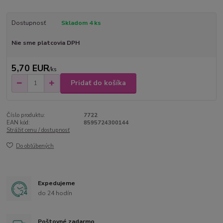
Dostupnosť
Skladom 4 ks
Nie sme platcovia DPH
5,70 EUR
/
ks
Pridať do košíka
Číslo produktu:
7722
EAN kód:
8595724300144
Strážiť cenu / dostupnosť
Do obľúbených
Expedujeme
do 24 hodín
Poštovné zadarmo