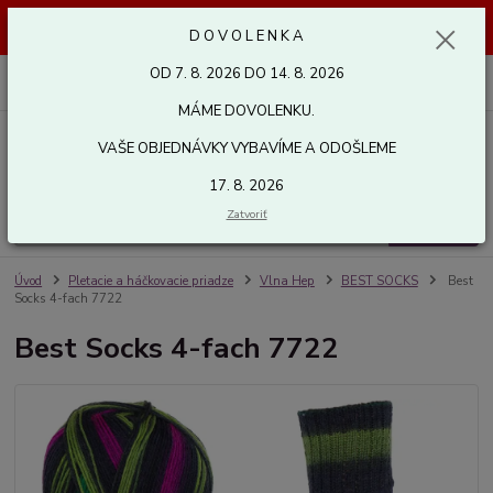
Dovolenka od 7. 8. 2026 do 14. 8. 2026. Vaše objednávky vybavíme a
D O V O L E N K A
odošleme 17. 8. 2026. Ďakujeme.
OD 7. 8. 2026 DO 14. 8. 2026
0
ks
za
0,00 EUR
MÁME DOVOLENKU.
VAŠE OBJEDNÁVKY VYBAVÍME A ODOŠLEME
Menu
17. 8. 2026
Zatvoriť
Hľadať
Úvod
Pletacie a háčkovacie priadze
Vlna Hep
BEST SOCKS
Best
Socks 4-fach 7722
Best Socks 4-fach 7722