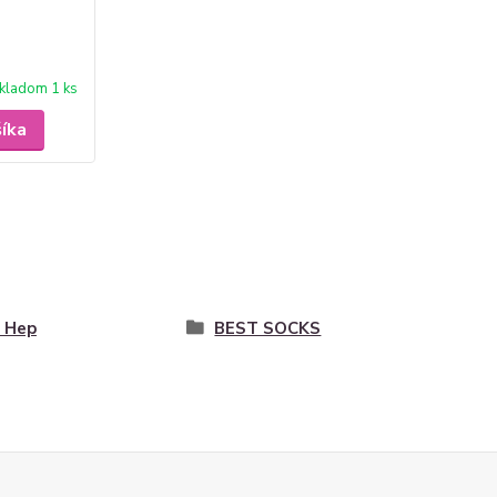
kladom 1 ks
šíka
 Hep
BEST SOCKS