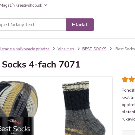
Magazín Kreativshop.sk
Hľadať
letacie a háčkovacie priadze
Vlna Hep
BEST SOCKS
Best Socks
 Socks 4-fach 7071
Ponožk
kvalitn
opotre
pleteni
rukavic