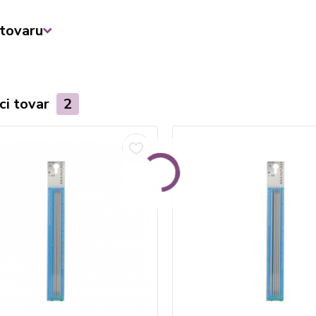
tovaru
ci tovar
2