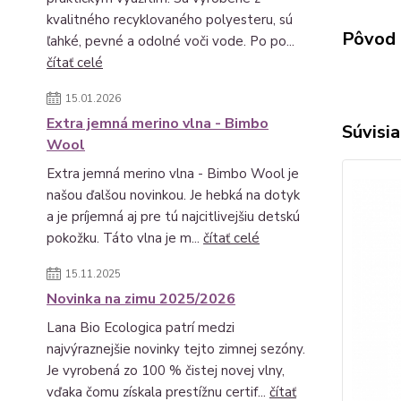
kvalitného recyklovaného polyesteru, sú
Pôvod 
ľahké, pevné a odolné voči vode. Po po...
čítať celé
15.01.2026
Extra jemná merino vlna - Bimbo
Súvisia
Wool
Extra jemná merino vlna - Bimbo Wool je
našou ďalšou novinkou. Je hebká na dotyk
a je príjemná aj pre tú najcitlivejšiu detskú
pokožku. Táto vlna je m...
čítať celé
15.11.2025
Novinka na zimu 2025/2026
Lana Bio Ecologica patrí medzi
najvýraznejšie novinky tejto zimnej sezóny.
Je vyrobená zo 100 % čistej novej vlny,
vďaka čomu získala prestížnu certif...
čítať