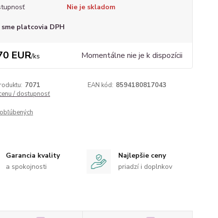
tupnosť
Nie je skladom
 sme platcovia DPH
70 EUR
Momentálne nie je k dispozícii
/
ks
roduktu:
7071
EAN kód:
8594180817043
 cenu / dostupnosť
obľúbených
Garancia kvality
Najlepšie ceny
a spokojnosti
priadzí i doplnkov