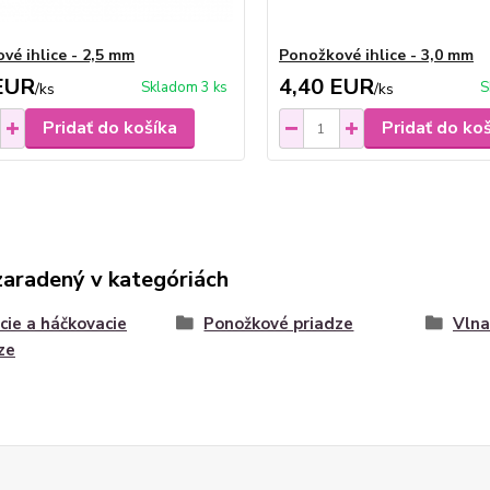
vé ihlice - 2,5 mm
Ponožkové ihlice - 3,0 mm
EUR
4,40 EUR
Skladom 3 ks
S
/
ks
/
ks
Pridať do košíka
Pridať do ko
zaradený v kategóriách
cie a háčkovacie
Ponožkové priadze
Vlna
ze