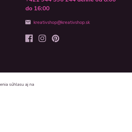
do 16:00
kreativshop@kreativshop.sk
enia súhlasu aj na
Vytvorené na
Eshop-rychlo.sk