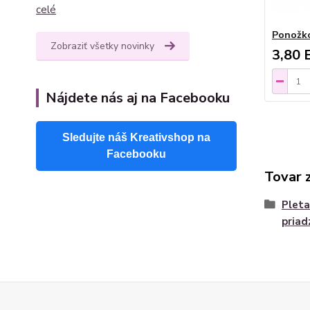
celé
Ponožko
Zobraziť všetky novinky
3,80 
Nájdete nás aj na Facebooku
Sledujte náš Kreativshop na
Facebooku
Tovar 
Pleta
priad