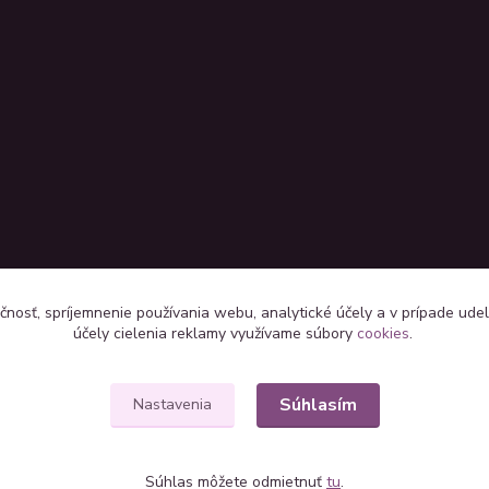
čnosť, spríjemnenie používania webu, analytické účely a v prípade udel
účely cielenia reklamy využívame súbory
cookies
.
Súhlasím
Nastavenia
Súhlas môžete odmietnuť
tu
.