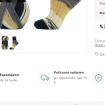
Dos
Nie
5,
Číslo p
Strážiť
Do 
Poštovné zadarmo
Expedujeme
pri objednávke nad 75
do 24 hodín
€