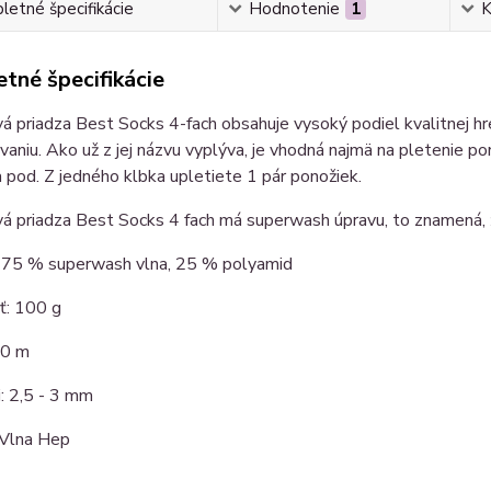
etné špecifikácie
Hodnotenie
1
K
tné špecifikácie
 priadza Best Socks 4-fach obsahuje vysoký podiel kvalitnej hre
aniu. Ako už z jej názvu vyplýva, je vhodná najmä na pletenie pono
a pod. Z jedného klbka upletiete 1 pár ponožiek.
 priadza Best Socks 4 fach má superwash úpravu, to znamená, ž
: 75 % superwash vlna, 25 % polyamid
: 100 g
20 m
i: 2,5 - 3 mm
 Vlna Hep