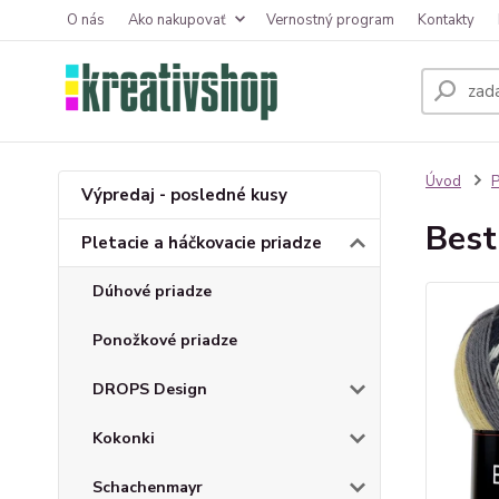
O nás
Ako nakupovať
Vernostný program
Kontakty
Úvod
P
Výpredaj - posledné kusy
Best
Pletacie a háčkovacie priadze
Dúhové priadze
Ponožkové priadze
DROPS Design
Kokonki
Schachenmayr