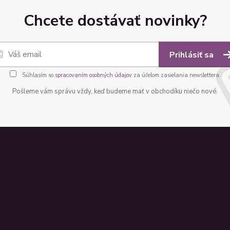
Chcete dostávať novinky?
Prihlásiť sa
Súhlasím so
spracovaním osobných údajov
za účelom zasielania newslettera.
Pošleme vám správu vždy, keď budeme mať v obchodíku niečo nové.