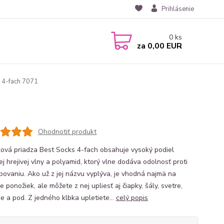
Prihlásenie
0
ks
za
0,00 EUR
 4-fach 7071
Ohodnotiť produkt
ová priadza Best Socks 4-fach obsahuje vysoký podiel
ej hrejivej vlny a polyamid, ktorý vlne dodáva odolnosť proti
bovaniu. Ako už z jej názvu vyplýva, je vhodná najmä na
e ponožiek, ale môžete z nej upliesť aj čiapky, šály, svetre,
e a pod. Z jedného klbka upletiete...
celý popis