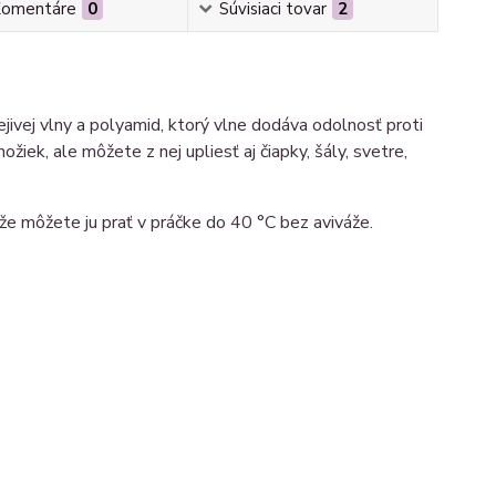
omentáre
0
Súvisiaci tovar
2
jivej vlny a polyamid, ktorý vlne dodáva odolnosť proti
žiek, ale môžete z nej upliesť aj čiapky, šály, svetre,
e môžete ju prať v práčke do 40 °C bez aviváže.