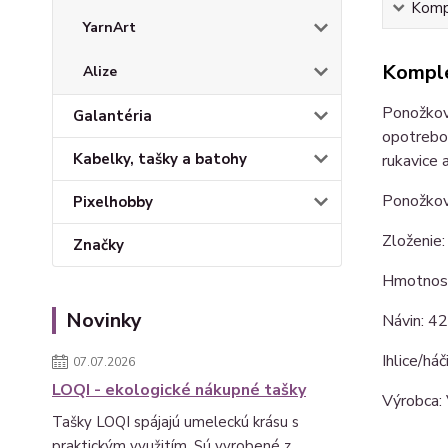
Kompl
YarnArt
Komple
Alize
Ponožková
Galantéria
opotrebov
Kabelky, tašky a batohy
rukavice 
Ponožková
Pixelhobby
Zloženie
Značky
Hmotnosť
Novinky
Návin: 4
Ihlice/háč
07.07.2026
LOQI - ekologické nákupné tašky
Výrobca:
Tašky LOQI spájajú umeleckú krásu s
praktickým využitím. Sú vyrobené z