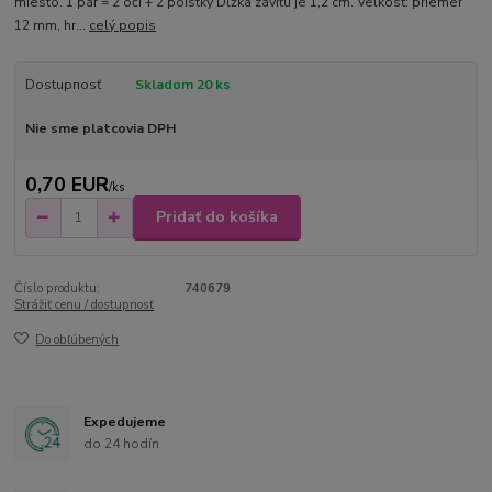
miesto. 1 pár = 2 oči + 2 poistky Dĺžka závitu je 1,2 cm. Veľkosť: priemer
12 mm, hr...
celý popis
Dostupnosť
Skladom 20 ks
Nie sme platcovia DPH
0,70 EUR
/
ks
Pridať do košíka
Číslo produktu:
740679
Strážiť cenu / dostupnosť
Do obľúbených
Expedujeme
do 24 hodín