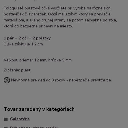
Pologuľaté plastové očká využijete pri výrobe najrôznejších
postavičiek či zvieratiek. Očká majú závit, ktorý sa prevlečie
materiálom, a z jeho druhej strany sa potom zacvakne poistka,
ktorá oči bezpečne pripevní na miesto.
1 pár = 2 oči + 2 poistky
Dĺžka závitu je 1,2 cm.
Veľkosť: priemer 12 mm, hrúbka 5 mm
Zloženie: plast
Nevhodné pre deti do 3 rokov - nebezpečie prehltnutia
Tovar zaradený v kategóriách
Galantéria