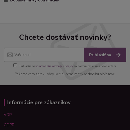
Doplnky na výrobu hračiek
Chcete dostávať novinky?
Prihlásiť sa
Súhlasím so
spracovaním osobných údajov
za účelom zasielania newslettera.
Pošleme vám správu vždy, keď budeme mať v obchodíku niečo nové.
Informácie pre zákazníkov
VOP
GDPR