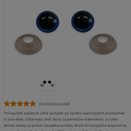
Ohodnotiť produkt
Pologuľaté plastové očká využijete pri výrobe najrôznejších postavičiek
či zvieratiek. Očká majú závit, ktorý sa prevlečie materiálom, a z jeho
druhej strany sa potom zacvakne poistka, ktorá oči bezpečne pripevní na