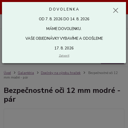
Dovolenka od 7. 8. 2026 do 14. 8. 2026. Vaše objednávky vybavíme a
D O V O L E N K A
odošleme 17. 8. 2026. Ďakujeme.
OD 7. 8. 2026 DO 14. 8. 2026
0
ks
za
0,00 EUR
MÁME DOVOLENKU.
VAŠE OBJEDNÁVKY VYBAVÍME A ODOŠLEME
Menu
17. 8. 2026
Zatvoriť
Hľadať
Úvod
Galantéria
Doplnky na výrobu hračiek
Bezpečnostné oči 12
mm modré - pár
Bezpečnostné oči 12 mm modré -
pár