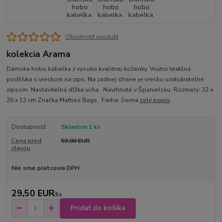
Ohodnotiť produkt
kolekcia Arama
Dámska hobo kabelka z vysoko kvalitnej koženky. Vnútro textilná
podšívka s vreckom na zips. Na zadnej strane je vrecko uzatvárateľné
zipsom. Nastaviteľná dľžka ucha. Navrhnuté v Španielsku. Rozmery: 32 x
26 x 12 cm Značka Matties Bags. Farba: čierna
celý popis
Dostupnosť
Skladom 1 ks
Cena pred
59,00 EUR
zľavou
Nie sme platcovia DPH
29,50 EUR
/
ks
Pridať do košíka