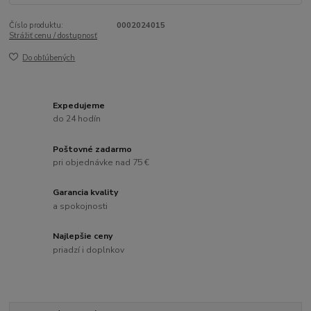
Číslo produktu:
0002024015
Strážiť cenu / dostupnosť
Do obľúbených
Expedujeme
do 24 hodín
Poštovné zadarmo
pri objednávke nad 75 €
Garancia kvality
a spokojnosti
Najlepšie ceny
priadzí i doplnkov