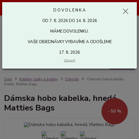
Dovolenka od 7. 8. 2026 do 14. 8. 2026. Vaše objednávky vybavíme a
D O V O L E N K A
odošleme 17. 8. 2026. Ďakujeme.
OD 7. 8. 2026 DO 14. 8. 2026
0
ks
za
0,00 EUR
MÁME DOVOLENKU.
VAŠE OBJEDNÁVKY VYBAVÍME A ODOŠLEME
Menu
17. 8. 2026
Zatvoriť
Hľadať
Úvod
Kabelky, tašky a batohy
Dámske
Dámska hobo kabelka,
hnedá, Matties Bags
Dámska hobo kabelka, hnedá,
Matties Bags
- 50 %