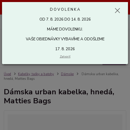
Dovolenka od 7. 8. 2026 do 14. 8. 2026. Vaše objednávky vybavíme a
D O V O L E N K A
odošleme 17. 8. 2026. Ďakujeme.
OD 7. 8. 2026 DO 14. 8. 2026
0
ks
za
0,00 EUR
MÁME DOVOLENKU.
VAŠE OBJEDNÁVKY VYBAVÍME A ODOŠLEME
Menu
17. 8. 2026
Zatvoriť
Hľadať
Úvod
Kabelky, tašky a batohy
Dámske
Dámska urban kabelka,
hnedá, Matties Bags
Dámska urban kabelka, hnedá,
Matties Bags