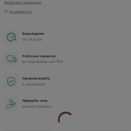
Strážiť cenu / dostupnosť
Do obľúbených
Expedujeme
do 24 hodín
Poštovné zadarmo
pri objednávke nad 75 €
Garancia kvality
a spokojnosti
Najlepšie ceny
priadzí i doplnkov