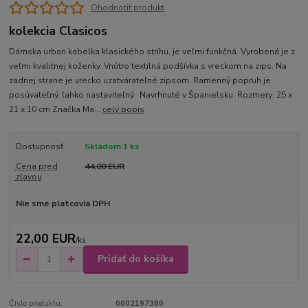
Ohodnotiť produkt
kolekcia Clasicos
Dámska urban kabelka klasického strihu, je veľmi funkčná. Vyrobená je z
veľmi kvalitnej koženky. Vnútro textilná podšívka s vreckom na zips. Na
zadnej strane je vrecko uzatvárateľné zipsom. Ramenný popruh je
posúvateľný, ľahko nastaviteľný. Navrhnuté v Španielsku. Rozmery: 25 x
21 x 10 cm Značka Ma...
celý popis
Dostupnosť
Skladom 1 ks
Cena pred
44,00 EUR
zľavou
Nie sme platcovia DPH
22,00 EUR
/
ks
Pridať do košíka
Číslo produktu:
0002197380