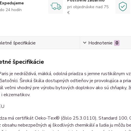
Poštovné zadarmo
Expedujeme
pri objednávke nad 75
do 24 hodín
€
etné špecifikácie
Hodnotenie
0
tné špecifikácie
is je nedráždivá, mäkká, odolná priadza s jemne rustikálnym vzhľ
čiatočníci. Široká škála dostupných odtieňov je provokujúca a pria
ál veľmi vhodný pre výrobu bytových doplnkov ako sú chňapky, žink
 i ekzematikov.
EU
dza má certifikát Oeko-Tex® (číslo 25.3.0110), Standard 100, C
 obsahu nebezpečných aj škodlivých chemikálií a ľudia ju môžu bez 