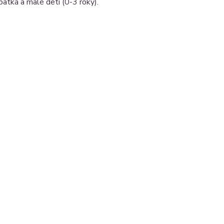
bätká a malé deti (0-3 roky).