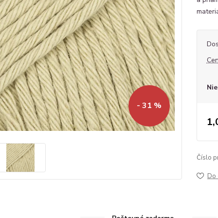
materi
Dos
Cen
Nie
- 31 %
1,
Číslo p
Do 