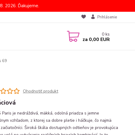
8. 2026. Ďakujeme.
Prihlásenie
0
ks
za
0,00 EUR
s 69
Ohodnotiť produkt
áciová
Paris je nedráždivá, mäkká, odolná priadza s jemne
lnym vzhľadom, z ktorej sa dobre pletie i háčkuje, čo najmä
 začiatočníci. Široká škála dostupných odtieňov je provokujúca
mo volá po vytváranie rozličných hravých kombinácií. Je to