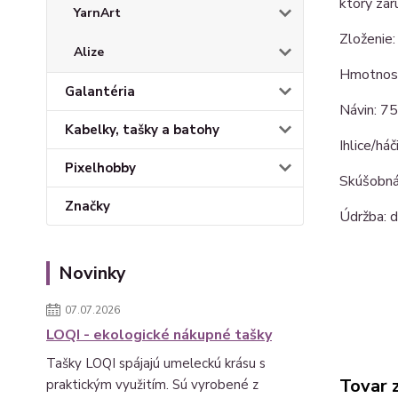
ktorý zar
YarnArt
Zloženie
Alize
Hmotnosť
Galantéria
Návin: 7
Kabelky, tašky a batohy
Ihlice/há
Pixelhobby
Skúšobná
Značky
Údržba: d
Novinky
07.07.2026
LOQI - ekologické nákupné tašky
Tašky LOQI spájajú umeleckú krásu s
Tovar 
praktickým využitím. Sú vyrobené z