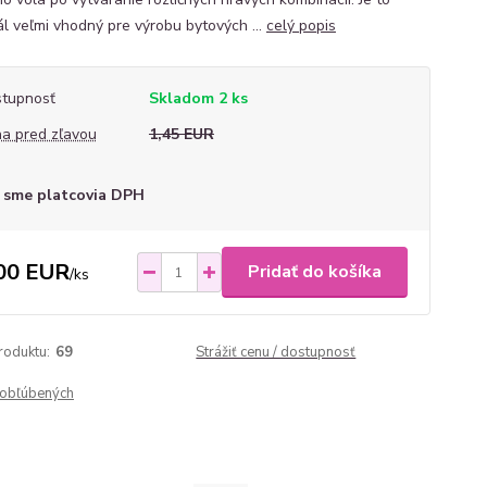
ál veľmi vhodný pre výrobu bytových ...
celý popis
tupnosť
Skladom 2 ks
a pred zľavou
1,45 EUR
 sme platcovia DPH
00 EUR
Pridať do košíka
/
ks
roduktu:
69
Strážiť cenu / dostupnosť
obľúbených