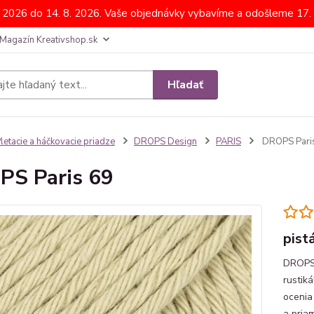
. 2026 do 14. 8. 2026. Vaše objednávky vybavíme a odošleme 17. 
Magazín Kreativshop.sk
Hľadať
letacie a háčkovacie priadze
DROPS Design
PARIS
DROPS Pari
S Paris 69
pist
DROPS 
rustiká
ocenia
a pria