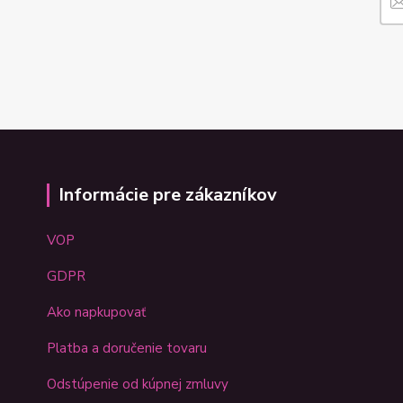
Informácie pre zákazníkov
VOP
GDPR
Ako napkupovať
Platba a doručenie tovaru
Odstúpenie od kúpnej zmluvy