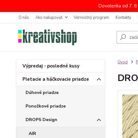
Dovolenka od 7. 8
O nás
Ako nakupovať
Vernostný program
Kontakty
Úvod
P
Výpredaj - posledné kusy
DROP
Pletacie a háčkovacie priadze
Dúhové priadze
Ponožkové priadze
DROPS Design
AIR