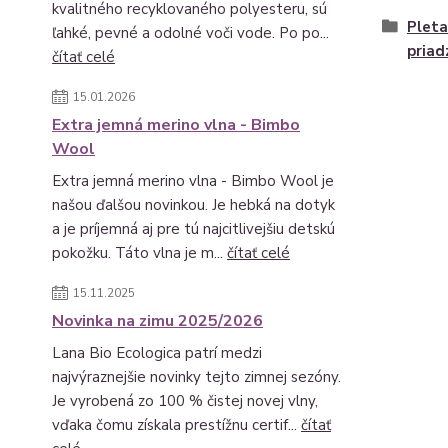
kvalitného recyklovaného polyesteru, sú
Pleta
ľahké, pevné a odolné voči vode. Po po...
priad
čítať celé
15.01.2026
Extra jemná merino vlna - Bimbo
Wool
Extra jemná merino vlna - Bimbo Wool je
našou ďalšou novinkou. Je hebká na dotyk
a je príjemná aj pre tú najcitlivejšiu detskú
pokožku. Táto vlna je m...
čítať celé
15.11.2025
Novinka na zimu 2025/2026
Lana Bio Ecologica patrí medzi
najvýraznejšie novinky tejto zimnej sezóny.
Je vyrobená zo 100 % čistej novej vlny,
vďaka čomu získala prestížnu certif...
čítať