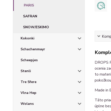
PARIS
SAFRAN
SNOW/ESKIMO
Kompl
Kokonki
Schachenmayr
Komple
Scheepjes
DROPS Par
ocenia za
Stenli
to materi
pokožkou
Tre Sfere
Made in 
Vlna Hep
Táto pria
Wolans
úplne bez