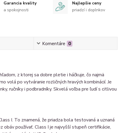
Garancia kvality
Najlepšie ceny
a spokojnosti
priadzí i doplnkov
Komentáre
0
adom, z ktorej sa dobre pletie i háčkuje, čo najmä
mo volá po vytváranie rozličných hravých kombinácií. Je
y, ručníky i podbradníky. Skvelá voľba pre ľudí s citlivou
lass I. To znamená, že priadza bola testovaná a uznaná
obáv používať. Class I je najvyšší stupeň certifikácie,