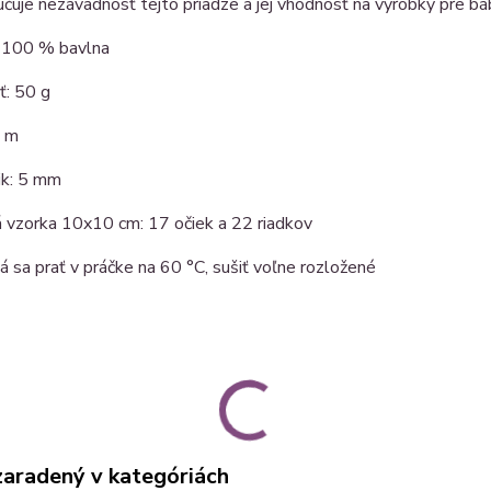
učuje nezávadnosť tejto priadze a jej vhodnosť na výrobky pre bá
: 100 % bavlna
: 50 g
5 m
čik: 5 mm
 vzorka 10x10 cm: 17 očiek a 22 riadkov
á sa prať v práčke na 60 °C, sušiť voľne rozložené
zaradený v kategóriách