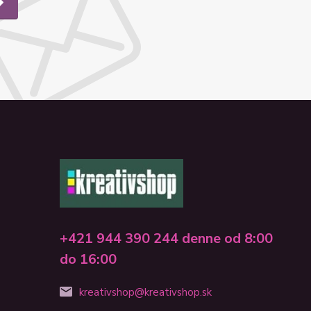
+421 944 390 244 denne od 8:00
do 16:00
kreativshop@kreativshop.sk