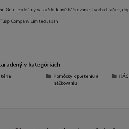
mo Gold je ideálny na každodenné háčkovanie, tvorbu hračiek, dop
 Tulip Company Limited Japan
zaradený v kategóriách
téria
Pomôcky k pleteniu a
HÁČ
háčkovaniu