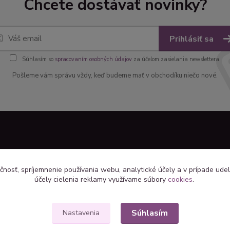
Chcete dostávať novinky?
Prihlásiť sa
Súhlasím so
spracovaním osobných údajov
za účelom zasielania newslettera.
Pošleme vám správu vždy, keď budeme mať v obchodíku niečo nové.
čnosť, spríjemnenie používania webu, analytické účely a v prípade udel
účely cielenia reklamy využívame súbory
cookies
.
Súhlasím
Nastavenia