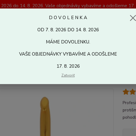
. 2026 do 14. 8. 2026. Vaše objednávky vybavíme a odošleme 17. 
Magazín Kreativshop.sk
D O V O L E N K A
OD 7. 8. 2026 DO 14. 8. 2026
Hľadať
MÁME DOVOLENKU.
VAŠE OBJEDNÁVKY VYBAVÍME A ODOŠLEME
alantéria
Pomôcky k pleteniu a háčkovaniu
HÁČIKY
TULIP
H
17. 8. 2026
k Tulip Etimo Gold
Zatvoriť
Profes
protiš
pohodl