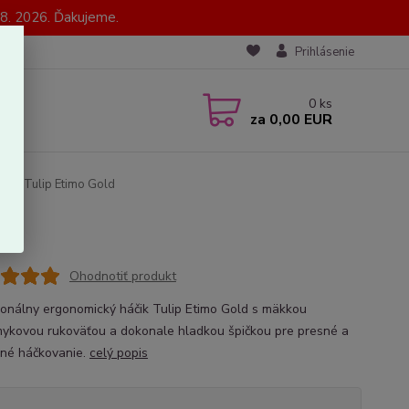
8. 2026. Ďakujeme.
Prihlásenie
0
ks
za
0,00 EUR
áčik Tulip Etimo Gold
Ohodnotiť produkt
ionálny ergonomický háčik Tulip Etimo Gold s mäkkou
mykovou rukoväťou a dokonale hladkou špičkou pre presné a
né háčkovanie.
celý popis