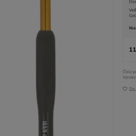
Dos
Veľ
Gol
Nie
11
Číslo p
Výrobc
Do 