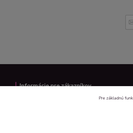
Informácie pre zákazníkov
Pre základnú funk
VOP
GDPR
Ako napkupovať