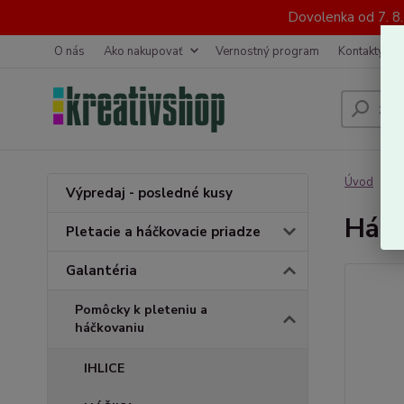
Dovolenka od 7. 8
O nás
Ako nakupovať
Vernostný program
Kontakty
Úvod
G
Výpredaj - posledné kusy
Háči
Pletacie a háčkovacie priadze
Galantéria
Pomôcky k pleteniu a
háčkovaniu
IHLICE