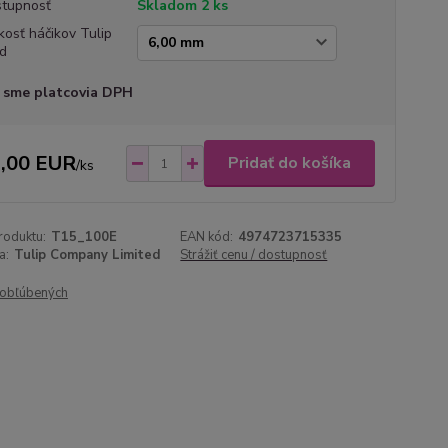
tupnosť
Skladom 2 ks
kosť háčikov Tulip
d
 sme platcovia DPH
,00 EUR
Pridať do košíka
/
ks
roduktu:
T15_100E
EAN kód:
4974723715335
a:
Tulip Company Limited
Strážiť cenu / dostupnosť
obľúbených