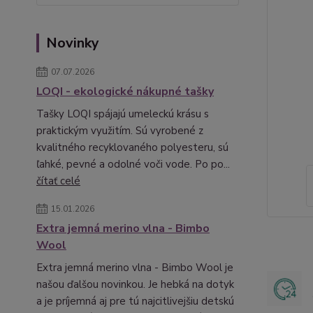
Novinky
07.07.2026
LOQI - ekologické nákupné tašky
Tašky LOQI spájajú umeleckú krásu s
praktickým využitím. Sú vyrobené z
kvalitného recyklovaného polyesteru, sú
ľahké, pevné a odolné voči vode. Po po...
čítať celé
15.01.2026
Extra jemná merino vlna - Bimbo
Wool
Extra jemná merino vlna - Bimbo Wool je
našou ďalšou novinkou. Je hebká na dotyk
a je príjemná aj pre tú najcitlivejšiu detskú