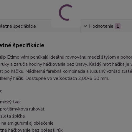
etné špecifikácie
Hodnotenie
1
tné špecifikácie
ulip Etimo vám ponúkajú ideálnu rovnováhu medzi štýlom a poho
ruky a zaručia hodiny háčkovania bez únavy. Každý hrot háčika je
ať po háčiku. Nádherná farebná kombinácia a luxusný vzhľad zlaté
dherný háčik. Dostupné vo veľkostiach 2,00-6,50 mm.
:
mický tvar
protišmyková rukoväť
zlatá špička
na amigurumi aj oblečenie
tné háčkovanie bez bolesti rúk