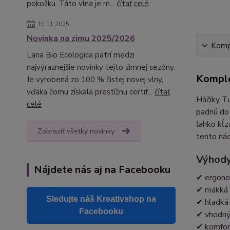
pokožku. Táto vlna je m...
čítať celé
15.11.2025
Novinka na zimu 2025/2026
Kompl
Lana Bio Ecologica patrí medzi
najvýraznejšie novinky tejto zimnej sezóny.
Komple
Je vyrobená zo 100 % čistej novej vlny,
vďaka čomu získala prestížnu certif...
čítať
Háčiky T
celé
padnú do 
ľahko kĺz
Zobraziť všetky novinky
tento ná
Výhody
Nájdete nás aj na Facebooku
✔ ergono
✔ mäkká 
Sledujte náš Kreativshop na
✔ hladká 
Facebooku
✔ vhodný 
✔ komfor