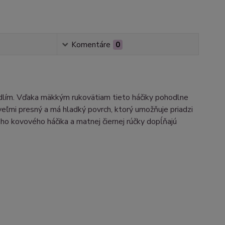
Komentáre
0
dlím. Vďaka mäkkým rukovätiam tieto háčiky pohodlne
 veľmi presný a má hladký povrch, ktorý umožňuje priadzi
ho kovového háčika a matnej čiernej rúčky dopĺňajú