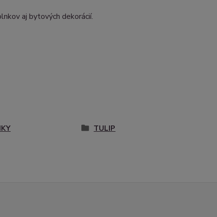
lnkov aj bytových dekorácií.
IKY
TULIP