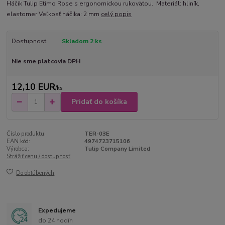
Háčik Tulip Etimo Rose s ergonomickou rukoväťou. Materiál: hliník,
elastomer Veľkosť háčika: 2 mm
celý popis
Dostupnosť
Skladom 2 ks
Nie sme platcovia DPH
12,10 EUR
/
ks
Pridať do košíka
Číslo produktu:
TER-03E
EAN kód:
4974723715106
Výrobca:
Tulip Company Limited
Strážiť cenu / dostupnosť
Do obľúbených
Expedujeme
do 24 hodín