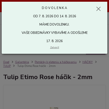
Dovolenka od 7. 8. 2026 do 14. 8. 2026. Vaše objednávky vybavíme a
D O V O L E N K A
odošleme 17. 8. 2026. Ďakujeme.
OD 7. 8. 2026 DO 14. 8. 2026
0
ks
za
0,00 EUR
MÁME DOVOLENKU.
VAŠE OBJEDNÁVKY VYBAVÍME A ODOŠLEME
Menu
17. 8. 2026
Zatvoriť
Hľadať
Úvod
Galantéria
Pomôcky k pleteniu a háčkovaniu
HÁČIKY
TULIP
Tulip Etimo Rose háčik - 2mm
Tulip Etimo Rose háčik - 2mm