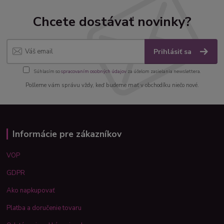
Chcete dostávať novinky?
Prihlásiť sa
Súhlasím so
spracovaním osobných údajov
za účelom zasielania newslettera.
Pošleme vám správu vždy, keď budeme mať v obchodíku niečo nové.
Informácie pre zákazníkov
VOP
GDPR
Ako napkupovať
Platba a doručenie tovaru