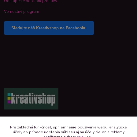
Odstúpenie od kúpnej zmluvy
Vernostný program
Sledujte náš Kreativshop na Facebooku
+421 944 390 244 denne od 8:00 do 16:00
Pre základnú funkčnosť, spríjemnenie používania webu, analytické
účely a v prípade udelenia súhlasu aj na účely cielenia reklamy
kreativshop@kreativshop.sk