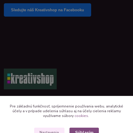
Sledujte náš Kreativshop na Facebooku
+421 944 390 244 denne od 8:00 do 16:00
Pre základnú funkčnosť, spríjemnenie používania webu, analytické
účely a v prípade udelenia súhlasu aj na účely cielenia reklamy
kreativshop@kreativshop.sk
využívame súbory
cookies
.
Súhlasím
Nastavenia