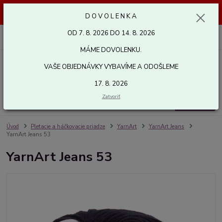
Dovolenka od 7. 8. 2026 do 14. 8. 2026. Vaše objednávky vybavíme a
D O V O L E N K A
odošleme 17. 8. 2026. Ďakujeme.
OD 7. 8. 2026 DO 14. 8. 2026
0
ks
za
0,00 EUR
MÁME DOVOLENKU.
VAŠE OBJEDNÁVKY VYBAVÍME A ODOŠLEME
Menu
17. 8. 2026
Zatvoriť
Hľadať
Úvod
Pletacie a háčkovacie priadze
YarnArt
YarnArt Jeans
YarnArt Jeans 53
YarnArt Jeans 53