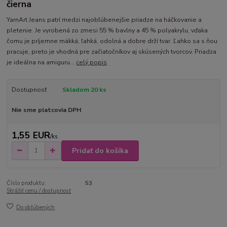
čierna
YarnArt Jeans patrí medzi najobľúbenejšie priadze na háčkovanie a
pletenie. Je vyrobená zo zmesi 55 % bavlny a 45 % polyakrylu, vďaka
čomu je príjemne mäkká, ľahká, odolná a dobre drží tvar. Ľahko sa s ňou
pracuje, preto je vhodná pre začiatočníkov aj skúsených tvorcov. Priadza
je ideálna na amiguru...
celý popis
Dostupnosť
Skladom 20 ks
Nie sme platcovia DPH
1,55 EUR
/
ks
Pridať do košíka
Číslo produktu:
53
Strážiť cenu / dostupnosť
Do obľúbených