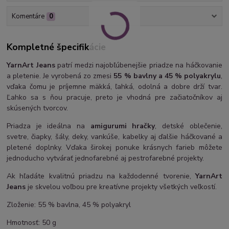
Komentáre
0
Kompletné špecifikácie
YarnArt Jeans
patrí medzi najobľúbenejšie priadze na háčkovanie
a pletenie. Je vyrobená zo zmesi
55 % bavlny a 45 % polyakrylu
,
vďaka čomu je príjemne mäkká, ľahká, odolná a dobre drží tvar.
Ľahko sa s ňou pracuje, preto je vhodná pre začiatočníkov aj
skúsených tvorcov.
Priadza je ideálna na
amigurumi hračky
, detské oblečenie,
svetre, čiapky, šály, deky, vankúše, kabelky aj ďalšie háčkované a
pletené doplnky. Vďaka širokej ponuke krásnych farieb môžete
jednoducho vytvárať jednofarebné aj pestrofarebné projekty.
Ak hľadáte kvalitnú priadzu na každodenné tvorenie,
YarnArt
Jeans
je skvelou voľbou pre kreatívne projekty všetkých veľkostí.
Zloženie: 55 % bavlna, 45 % polyakryl
Hmotnosť: 50 g