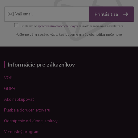
Prihlásiť sa
Súhlasím so
spracovaním osobných údajov
za účelom zasielania newslettera.
Pošleme vám správu vždy, keď budeme mať v obchodíku niečo nové.
Informácie pre zákazníkov
VOP
GDPR
Ako napkupovať
Platba a doručenie tovaru
Odstúpenie od kúpnej zmluvy
Vernostný program