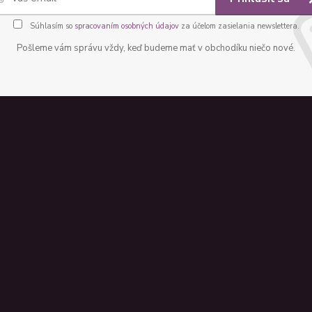
Súhlasím so
spracovaním osobných údajov
za účelom zasielania newslettera.
Pošleme vám správu vždy, keď budeme mať v obchodíku niečo nové.