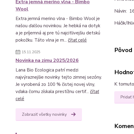
Extra jemná merino vlna - Bimbo
Wool
Návin: 1
Extra jemná merino vlna - Bimbo Wool je
Háčik/Ihl
našou ďalšou novinkou. Je hebká na dotyk
a je príjemná aj pre tú najcitlivejšiu detskú
pokožku. Táto vlna je m...
čítať celé
Pôvod 
15.11.2025
Novinka na zimu 2025/2026
Lana Bio Ecologica patrí medzi
Hodno
najvýraznejšie novinky tejto zimnej sezóny.
K tomuto 
Je vyrobená zo 100 % čistej novej vlny,
vďaka čomu získala prestížnu certif...
čítať
Pridať
celé
Zobraziť všetky novinky
Komen