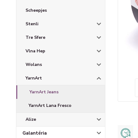
Scheepjes
Stenli
Tre Sfere
Vlna Hep
Wolans
YarnArt
YarnArt Jeans
YarnArt Lana Fresco
Alize
Galantéria