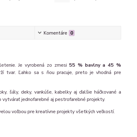
Komentáre
0
pletenie. Je vyrobená zo zmesi
55 % bavlny a 45 %
ží tvar. Ľahko sa s ňou pracuje, preto je vhodná pre
apky, šály, deky, vankúše, kabelky aj ďalšie háčkované a
 vytvárať jednofarebné aj pestrofarebné projekty.
velou voľbou pre kreatívne projekty všetkých veľkostí.