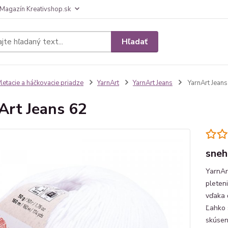
Magazín Kreativshop.sk
Hľadať
letacie a háčkovacie priadze
YarnArt
YarnArt Jeans
YarnArt Jeans
Art Jeans 62
sneh
YarnAr
pleten
vďaka 
Ľahko 
skúsen