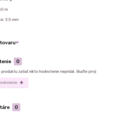
60 m
ice: 3,5 mm
tovaru
tenie
0
produktu zatiaľ nikto hodnotenie nepridal. Buďte prvý.
 hodnotenie
táre
0