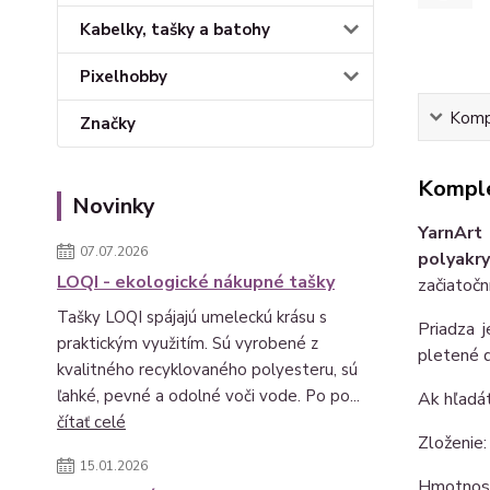
Kabelky, tašky a batohy
Pixelhobby
Kompl
Značky
Komple
Novinky
YarnArt
07.07.2026
polyakry
LOQI - ekologické nákupné tašky
začiatočn
Tašky LOQI spájajú umeleckú krásu s
Priadza 
praktickým využitím. Sú vyrobené z
pletené d
kvalitného recyklovaného polyesteru, sú
ľahké, pevné a odolné voči vode. Po po...
Ak hľadát
čítať celé
Zloženie:
15.01.2026
Hmotnosť