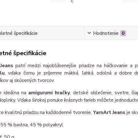
€
etné špecifikácie
Hodnotenie
0
tné špecifikácie
 Jeans
patrí medzi najobľúbenejšie priadze na háčkovanie a 
lu
, vďaka čomu je príjemne mäkká, ľahká, odolná a dobre dr
íkov aj skúsených tvorcov.
je ideálna na
amigurumi hračky
, detské oblečenie, svetre, či
oplnky. Vďaka širokej ponuke krásnych farieb môžete jednoducho
e kvalitnú priadzu na každodenné tvorenie,
YarnArt Jeans
je sk
 55 % bavlna, 45 % polyakryl
: 50 g