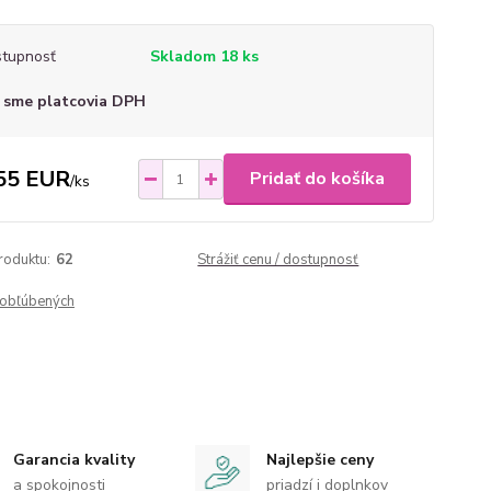
tupnosť
Skladom 18 ks
 sme platcovia DPH
55 EUR
Pridať do košíka
/
ks
roduktu:
62
Strážiť cenu / dostupnosť
obľúbených
Garancia kvality
Najlepšie ceny
a spokojnosti
priadzí i doplnkov