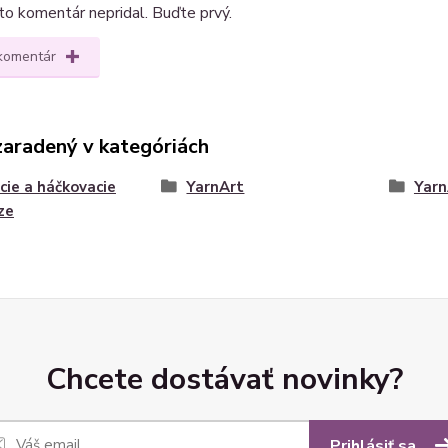
kto komentár nepridal. Buďte prvý.
 komentár
zaradený v kategóriách
cie a háčkovacie
YarnArt
Yarn
ze
Chcete dostávať novinky?
Prihlásiť sa