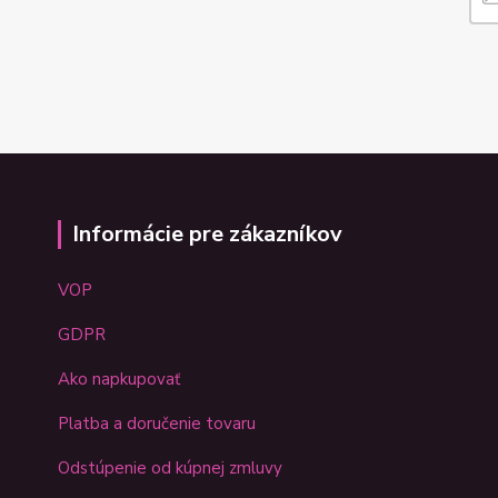
Informácie pre zákazníkov
VOP
GDPR
Ako napkupovať
Platba a doručenie tovaru
Odstúpenie od kúpnej zmluvy