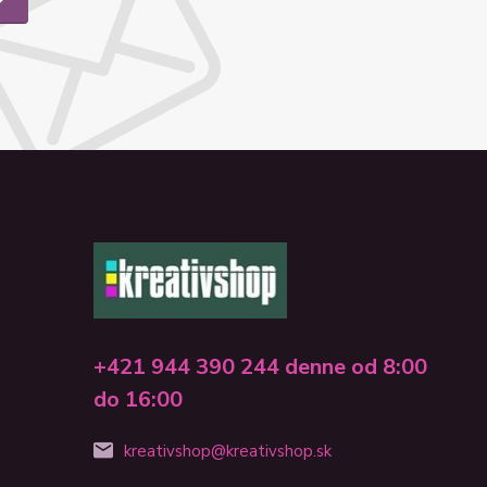
+421 944 390 244 denne od 8:00
do 16:00
kreativshop@kreativshop.sk