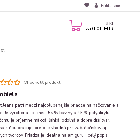
Prihlásenie
0
ks
za
0,00 EUR
 62
Ohodnotiť produkt
obiela
t Jeans patrí medzi najobľúbenejšie priadze na háčkovanie a
ie. Je vyrobená zo zmesi 55 % bavlny a 45 % polyakrylu,
čomu je príjemne mäkká, ľahká, odolná a dobre drží tvar.
sa s ňou pracuje, preto je vhodná pre začiatočníkov aj
ých tvorcov. Priadza je ideálna na amiguru...
celý popis