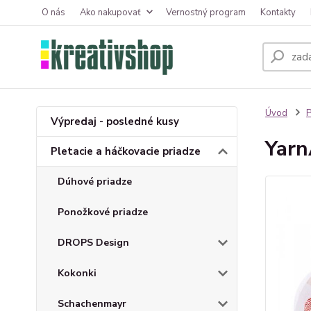
O nás
Ako nakupovať
Vernostný program
Kontakty
Úvod
P
Výpredaj - posledné kusy
Yarn
Pletacie a háčkovacie priadze
Dúhové priadze
Ponožkové priadze
DROPS Design
Kokonki
Schachenmayr