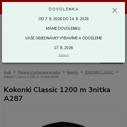
Dovolenka od 7. 8. 2026 do 14. 8. 2026. Vaše objednávky vybavíme a
D O V O L E N K A
odošleme 17. 8. 2026. Ďakujeme.
OD 7. 8. 2026 DO 14. 8. 2026
0
ks
za
0,00 EUR
MÁME DOVOLENKU.
VAŠE OBJEDNÁVKY VYBAVÍME A ODOŠLEME
Menu
17. 8. 2026
Zatvoriť
Hľadať
Úvod
Pletacie a háčkovacie priadze
Kokonki
KOKONKI CLASSIC
Kokonki Classic 1200 m 3nitka A287
Kokonki Classic 1200 m 3nitka
A287