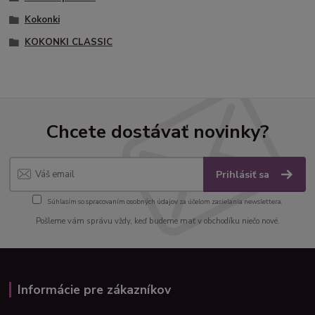
Kokonki
KOKONKI CLASSIC
Chcete dostávať novinky?
Prihlásiť sa
Súhlasím so
spracovaním osobných údajov
za účelom zasielania newslettera.
Pošleme vám správu vždy, keď budeme mať v obchodíku niečo nové.
Informácie pre zákazníkov