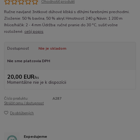
Ohodnotiť produkt
Ručne navíjané 3nitkové dúhové klbká s dlhými farebnými prechodmi.
Zloženie: 50 % bavlna, 50 % akryl Hmotnosť: 240 g Návin: 1 200 m
Ihlice/háčik: 2 - 4 mm Údržba: ručné pranie do 30 °C, sušiť voľne
rozložené.
celý popis
Dostupnosť
Nie je skladom
Nie sme platcovia DPH
20,00 EUR
/
ks
Momentálne nie je k dispozícii
Číslo produktu:
A287
Strážiť cenu / dostupnosť
Do obľúbených
Expedujeme