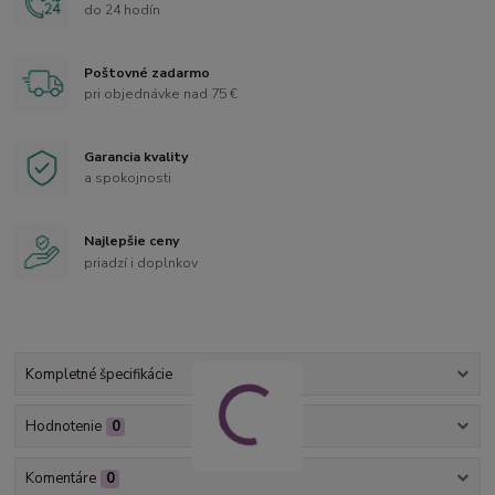
do 24 hodín
Poštovné zadarmo
pri objednávke nad 75 €
Garancia kvality
a spokojnosti
Najlepšie ceny
priadzí i doplnkov
Kompletné špecifikácie
Hodnotenie
0
Komentáre
0