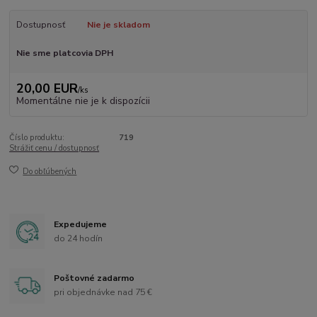
Dostupnosť
Nie je skladom
Nie sme platcovia DPH
20,00 EUR
/
ks
Momentálne nie je k dispozícii
Číslo produktu:
719
Strážiť cenu / dostupnosť
Do obľúbených
Expedujeme
do 24 hodín
Poštovné zadarmo
pri objednávke nad 75 €