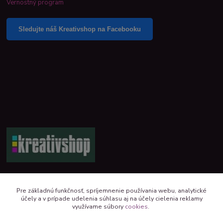
Vernostný program
Sledujte náš Kreativshop na Facebooku
+421 944 390 244 denne od 8:00 do 16:00
Pre základnú funkčnosť, spríjemnenie používania webu, analytické
účely a v prípade udelenia súhlasu aj na účely cielenia reklamy
kreativshop@kreativshop.sk
využívame súbory
cookies
.