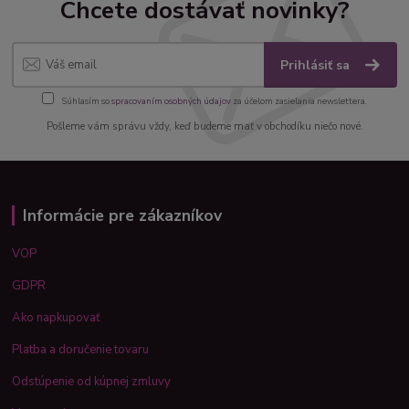
Chcete dostávať novinky?
Prihlásiť sa
Súhlasím so
spracovaním osobných údajov
za účelom zasielania newslettera.
Pošleme vám správu vždy, keď budeme mať v obchodíku niečo nové.
Informácie pre zákazníkov
VOP
GDPR
Ako napkupovať
Platba a doručenie tovaru
Odstúpenie od kúpnej zmluvy