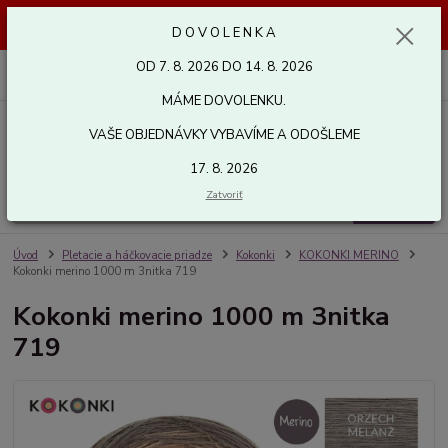
Dovolenka od 7. 8. 2026 do 14. 8. 2026. Vaše objednávky vybavíme a
D O V O L E N K A
odošleme 17. 8. 2026. Ďakujeme.
OD 7. 8. 2026 DO 14. 8. 2026
0
ks
za
0,00 EUR
MÁME DOVOLENKU.
VAŠE OBJEDNÁVKY VYBAVÍME A ODOŠLEME
Menu
17. 8. 2026
Zatvoriť
Hľadať
Úvod
Pletacie a háčkovacie priadze
Kokonki
KOKONKI MERINO
Kokonki merino 1000 m 3nitka 719
Kokonki merino 1000 m 3nitka
719