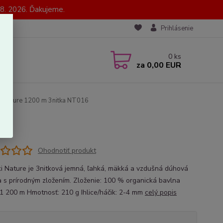
8. 2026. Ďakujeme.
Prihlásenie
0
ks
za
0,00 EUR
i Nature 1200 m 3nitka NT016
16
Ohodnotiť produkt
i Nature je 3nitková jemná, ľahká, mäkká a vzdušná dúhová
a s prírodným zložením. Zloženie: 100 % organická bavlna
 1 200 m Hmotnosť: 210 g Ihlice/háčik: 2-4 mm
celý popis