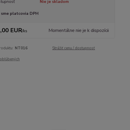
tupnosť
Nie je skladom
 sme platcovia DPH
,00 EUR
Momentálne nie je k dispozícii
/
ks
roduktu:
NT016
Strážiť cenu / dostupnosť
obľúbených