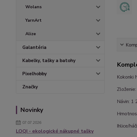
Wolans
YarnArt
Alize
Kompl
Galantéria
Kabelky, tašky a batohy
Komple
Pixelhobby
Kokonki N
Značky
Zloženie
Návin: 1
Novinky
Hmotnosť
07.07.2026
Ihlice/há
LOQI - ekologické nákupné tašky