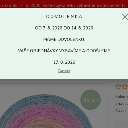
. 2026 do 14. 8. 2026. Vaše objednávky vybavíme a odošleme 17. 
Magazín Kreativshop.sk
D O V O L E N K A
OD 7. 8. 2026 DO 14. 8. 2026
Hľadať
MÁME DOVOLENKU.
VAŠE OBJEDNÁVKY VYBAVÍME A ODOŠLEME
letacie a háčkovacie priadze
Kokonki
KOKONKI NATURE
Kokonk
17. 8. 2026
nki Nature 1200 m 3nitka NT0
Zatvoriť
Kokonk
priadz
Návin: