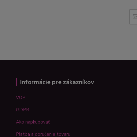
Informácie pre zákazníkov
VOP
GDPR
Ako napkupovať
Platba a doručenie tovaru