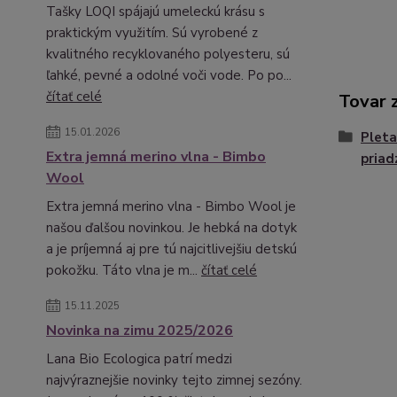
Tašky LOQI spájajú umeleckú krásu s
praktickým využitím. Sú vyrobené z
kvalitného recyklovaného polyesteru, sú
ľahké, pevné a odolné voči vode. Po po...
čítať celé
Tovar 
15.01.2026
Pleta
Extra jemná merino vlna - Bimbo
priad
Wool
Extra jemná merino vlna - Bimbo Wool je
našou ďalšou novinkou. Je hebká na dotyk
a je príjemná aj pre tú najcitlivejšiu detskú
pokožku. Táto vlna je m...
čítať celé
15.11.2025
Novinka na zimu 2025/2026
Lana Bio Ecologica patrí medzi
najvýraznejšie novinky tejto zimnej sezóny.