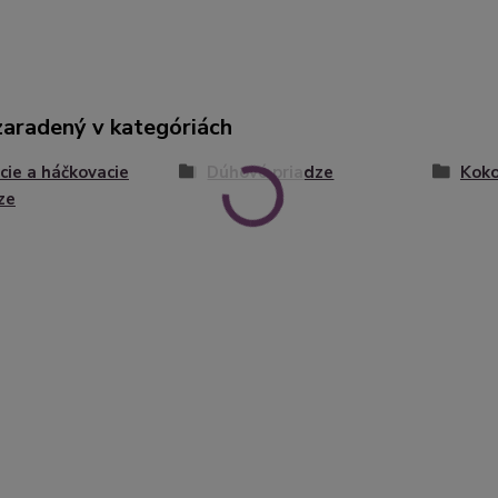
zaradený v kategóriách
cie a háčkovacie
Dúhové priadze
Koko
ze