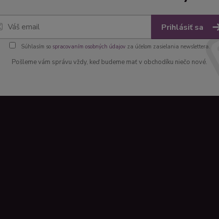
Prihlásiť sa
Súhlasím so
spracovaním osobných údajov
za účelom zasielania newslettera.
Pošleme vám správu vždy, keď budeme mať v obchodíku niečo nové.