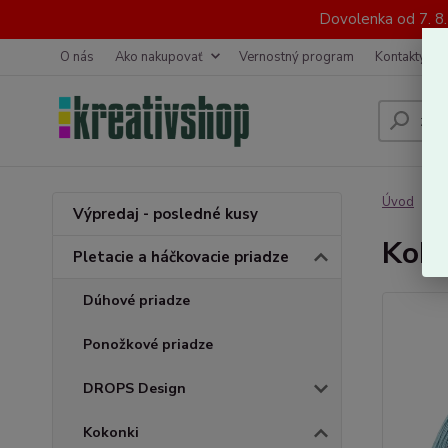
Dovolenka od 7. 8
O nás
Ako nakupovať
Vernostný program
Kontakty
Úvod
P
Výpredaj - posledné kusy
Koko
Pletacie a háčkovacie priadze
Dúhové priadze
Ponožkové priadze
DROPS Design
Kokonki