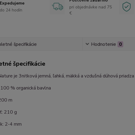
Poštovné zadarmo
Expedujeme
pri objednávke nad 75
do 24 hodín
€
etné špecifikácie
Hodnotenie
0
tné špecifikácie
ature je 3nitková jemná, ľahká, mäkká a vzdušná dúhová priadza
: 100 % organická bavlna
 200 m
: 210 g
čik: 2-4 mm