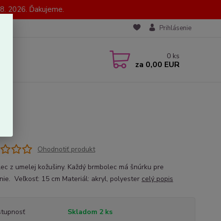
8. 2026. Ďakujeme.
Prihlásenie
0
ks
za
0,00 EUR
Ohodnotiť produkt
ec z umelej kožušiny. Každý brmbolec má šnúrku pre
nie. Veľkosť: 15 cm Materiál: akryl, polyester
celý popis
tupnosť
Skladom 2 ks