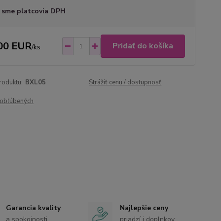
 sme platcovia DPH
00 EUR
Pridať do košíka
/
ks
roduktu:
BXL05
Strážiť cenu / dostupnosť
obľúbených
Garancia kvality
Najlepšie ceny
a spokojnosti
priadzí i doplnkov