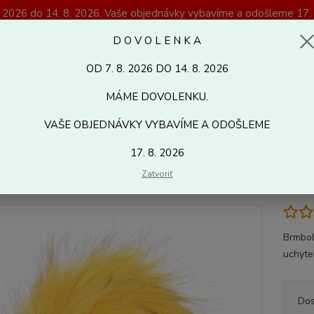
. 2026 do 14. 8. 2026. Vaše objednávky vybavíme a odošleme 17. 
Magazín Kreativshop.sk
D O V O L E N K A
OD 7. 8. 2026 DO 14. 8. 2026
Hľadať
MÁME DOVOLENKU.
VAŠE OBJEDNÁVKY VYBAVÍME A ODOŠLEME
alantéria
Brmbolce
Kožušinový brmbolec Ø 15 cm - 05
17. 8. 2026
šinový brmbolec Ø 15 cm - 05
Zatvoriť
Brmbol
uchyte
Dos