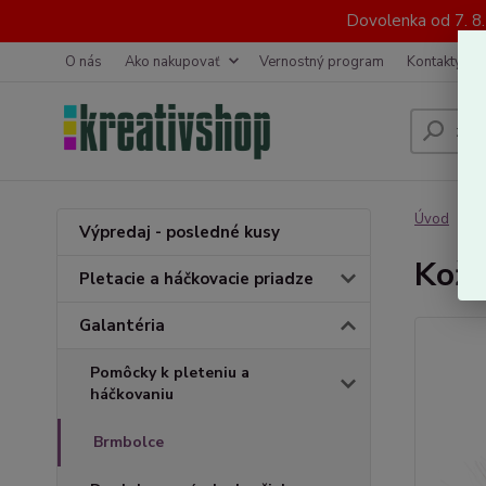
Dovolenka od 7. 8
O nás
Ako nakupovať
Vernostný program
Kontakty
Úvod
G
Výpredaj - posledné kusy
Kožu
Pletacie a háčkovacie priadze
Galantéria
Pomôcky k pleteniu a
háčkovaniu
Brmbolce