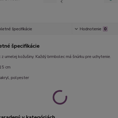
€
etné špecifikácie
Hodnotenie
0
tné špecifikácie
z umelej kožušiny. Každý brmbolec má šnúrku pre uchytenie.
 15 cm
 akryl, polyester
zaradený v kategóriách