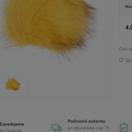
Nie
4,
Číslo p
Do 
Poštovné zadarmo
Expedujeme
pri objednávke nad 75
do 24 hodín