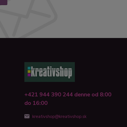
+421 944 390 244 denne od 8:00
do 16:00
kreativshop@kreativshop.sk