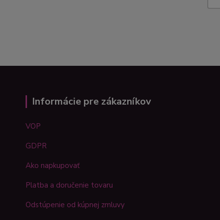
Informácie pre zákazníkov
VOP
GDPR
Ako napkupovať
Platba a doručenie tovaru
Odstúpenie od kúpnej zmluvy