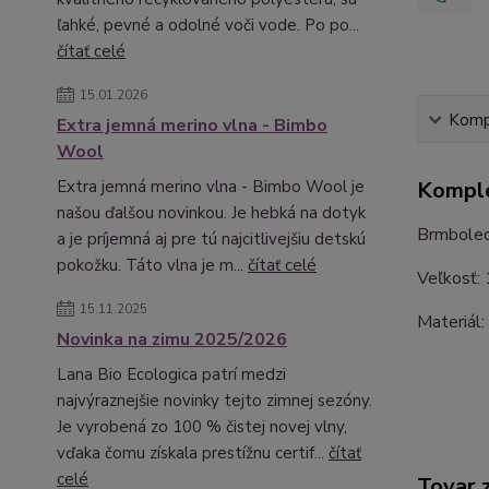
ľahké, pevné a odolné voči vode. Po po...
čítať celé
15.01.2026
Kompl
Extra jemná merino vlna - Bimbo
Wool
Extra jemná merino vlna - Bimbo Wool je
Komple
našou ďalšou novinkou. Je hebká na dotyk
Brmbolec 
a je príjemná aj pre tú najcitlivejšiu detskú
pokožku. Táto vlna je m...
čítať celé
Veľkosť:
15.11.2025
Materiál:
Novinka na zimu 2025/2026
Lana Bio Ecologica patrí medzi
najvýraznejšie novinky tejto zimnej sezóny.
Je vyrobená zo 100 % čistej novej vlny,
vďaka čomu získala prestížnu certif...
čítať
celé
Tovar 