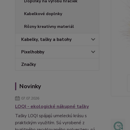
Doplnky na výrobu hračiek
Kabelkové doplnky
Rôzny kreatívny materiál
Kabelky, tašky a batohy
Pixelhobby
Značky
Novinky
07.07.2026
LOQI - ekologické nákupné tašky
Tašky LOQI spájajú umeleckú krásu s
praktickým využitím. Sú vyrobené z
kvalitného recyklovaného polyesteru, sú