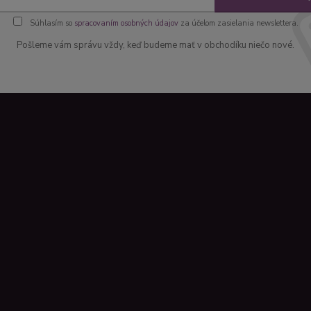
Súhlasím so
spracovaním osobných údajov
za účelom zasielania newslettera.
Pošleme vám správu vždy, keď budeme mať v obchodíku niečo nové.