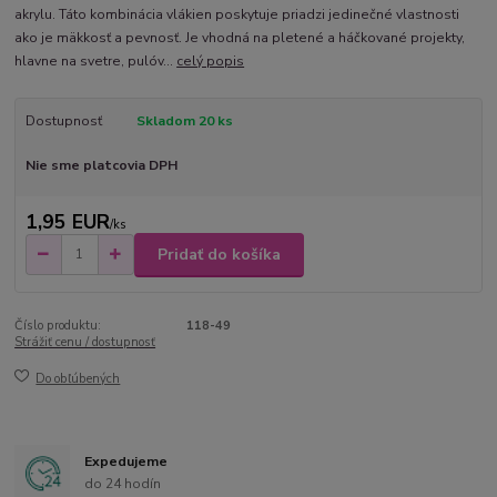
akrylu. Táto kombinácia vlákien poskytuje priadzi jedinečné vlastnosti
ako je mäkkosť a pevnosť. Je vhodná na pletené a háčkované projekty,
hlavne na svetre, pulóv...
celý popis
Dostupnosť
Skladom 20 ks
Nie sme platcovia DPH
1,95 EUR
/
ks
Pridať do košíka
Číslo produktu:
118-49
Strážiť cenu / dostupnosť
Do obľúbených
Expedujeme
do 24 hodín