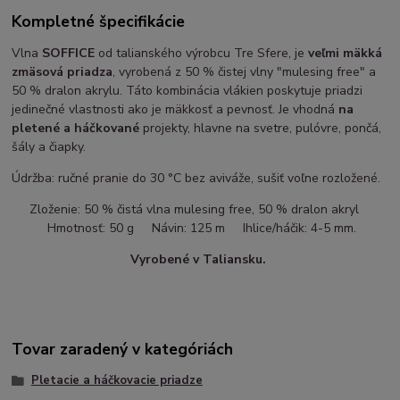
Kompletné špecifikácie
Vlna
SOFFICE
od talianského výrobcu Tre Sfere, je
veľmi mäkká
zmäsová priadza
, vyrobená z 50 % čistej vlny "mulesing free" a
50 % dralon akrylu. Táto kombinácia vlákien poskytuje priadzi
jedinečné vlastnosti ako je mäkkosť a pevnosť. Je vhodná
na
pletené a háčkované
projekty, hlavne na svetre, pulóvre, pončá,
šály a čiapky.
Údržba: ručné pranie do 30 °C bez aviváže, sušiť voľne rozložené.
Zloženie: 50 % čistá vlna mulesing free, 50 % dralon akryl
Hmotnosť: 50 g Návin: 125 m Ihlice/háčik: 4-5 mm.
Vyrobené v Taliansku.
Tovar zaradený v kategóriách
Pletacie a háčkovacie priadze