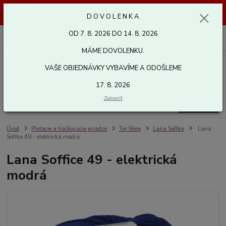
Dovolenka od 7. 8. 2026 do 14. 8. 2026. Vaše objednávky vybavíme a
D O V O L E N K A
odošleme 17. 8. 2026. Ďakujeme.
OD 7. 8. 2026 DO 14. 8. 2026
0
ks
za
0,00 EUR
MÁME DOVOLENKU.
VAŠE OBJEDNÁVKY VYBAVÍME A ODOŠLEME
Menu
17. 8. 2026
Zatvoriť
Hľadať
Úvod
Pletacie a háčkovacie priadze
Tre Sfere
Lana Soffice
Lana
Soffice 49 - elektrická modrá
Lana Soffice 49 - elektrická
modrá