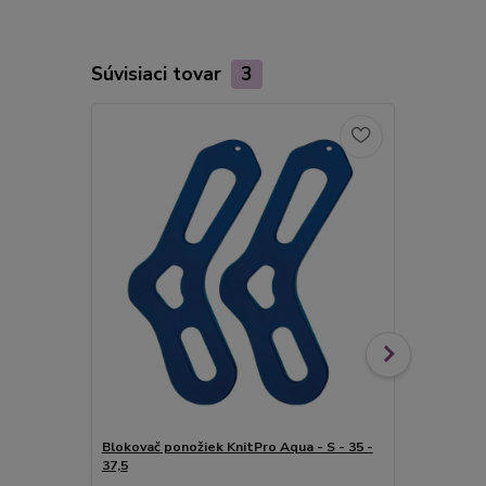
Súvisiaci tovar
3
Blokovač ponožiek KnitPro Aqua - S - 35 -
KnitPro SYM
37,5
(špičky) 3 m