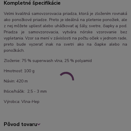
Kompletné špecifikácie
Velmi kvalitná samovzorovacia priadza, ktorá je zložením rovnaká
ako ponožkové priadze. Preto je ideálná na pletenie ponožiek, ale
z nej môžete upliesť alebo uháčkovať aj šály, svetre, čiapky a pod.
Priadza je samovzorovacia, vytvára nórske vzorovanie bez
vypletania. Vzor sa mení v závislosti na počtu očiek v jednom rade,
preto bude vyzerať inak na svetri ako na čiapke alebo na
ponožkách.
Zloženie: 75 % superwash vlna, 25 % polyamid
Hmotnosť: 100 g
Návin: 420 m
Ihlice/háčik: 2,5 - 3 mm
Výrobca: Vlna-Hep
Pôvod tovaru