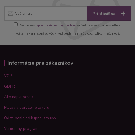
Prihlásiť sa
Súhlasím so
spracovaním osobných údajov
za účelom zasielania newslettera.
Pošleme vám správu vždy, keď budeme mať v obchodíku niečo nové.
Informácie pre zákazníkov
VOP
GDPR
Ako napkupovať
Platba a doručenie tovaru
Odstúpenie od kúpnej zmluvy
Vernostný program