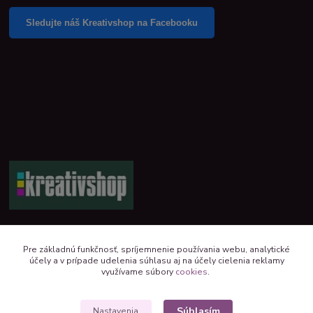
Sledujte náš Kreativshop na Facebooku
+421 944 390 244 denne od 8:00 do 16:00
Pre základnú funkčnosť, spríjemnenie používania webu, analytické
účely a v prípade udelenia súhlasu aj na účely cielenia reklamy
kreativshop@kreativshop.sk
využívame súbory
cookies
.
Súhlasím
Nastavenia