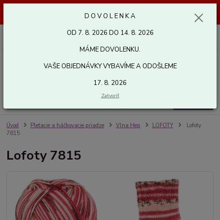
Dovolenka od 7. 8. 2026 do 14. 8. 2026. Vaše objednávky vybavíme a
D O V O L E N K A
odošleme 17. 8. 2026. Ďakujeme.
OD 7. 8. 2026 DO 14. 8. 2026
0
ks
za
0,00 EUR
MÁME DOVOLENKU.
VAŠE OBJEDNÁVKY VYBAVÍME A ODOŠLEME
Menu
17. 8. 2026
Zatvoriť
Hľadať
Úvod
Pletacie a háčkovacie priadze
Vlna Hep
LOFOTY
Lofoty
7815
Lofoty 7815