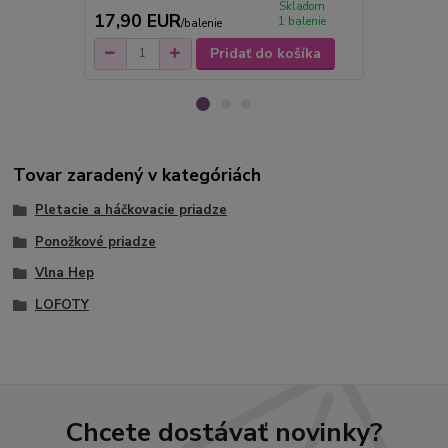
Skladom
17,90 EUR
7,50 EU
1 balenie
/
balenie
Pridať do košíka
Tovar zaradený v kategóriách
Pletacie a háčkovacie priadze
Ponožkové priadze
Vlna Hep
LOFOTY
Chcete dostávať novinky?