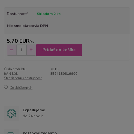
Dostupnosť
Skladom 2 ks
Nie sme platcovia DPH
5,70 EUR
/
ks
Pridať do košíka
Číslo produktu:
7815
EAN kód:
8594180819900
Strážiť cenu / dostupnosť
Do obľúbených
Expedujeme
do 24 hodín
Poštovné zadarmo