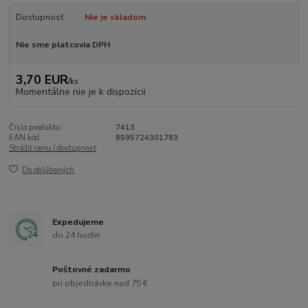
Dostupnosť
Nie je skladom
Nie sme platcovia DPH
3,70 EUR
/
ks
Momentálne nie je k dispozícii
Číslo produktu:
7413
EAN kód:
8595724301783
Strážiť cenu / dostupnosť
Do obľúbených
Expedujeme
do 24 hodín
Poštovné zadarmo
pri objednávke nad 75 €