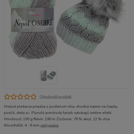
Ohodnotiť produkt
Hrejivá pletiacia priadza s podielom vlny, vhodná najme na čiapky,
pončá, deky a i. Plynulé prechody farieb vytvárajú ombre efekt.
Hmotnosť: 100 g Návin: 190 m Zloženie: 78 % akryl, 22 % vlna
Ihlice/háčik: 4 - 6 mm
celý popis