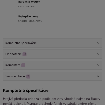
Garancia kvality
a spokojnosti
Najlepšie ceny
priadzí i doplnkov
Kompletné špecifikácie
Hodnotenie
0
Komentáre
0
Súvisiaci tovar
3
Kompletné špecifikácie
Hrejivá pletiacia priadza s podielom vlny, vhodná najme na čiapky,
pončá, deky a i. Plynulé prechody farieb vytvárajú ombre efekt.