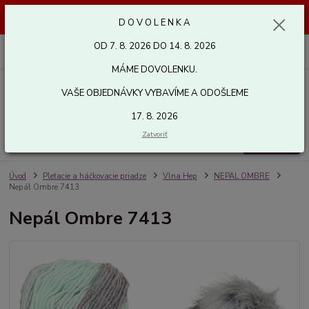
Dovolenka od 7. 8. 2026 do 14. 8. 2026. Vaše objednávky vybavíme a
D O V O L E N K A
odošleme 17. 8. 2026. Ďakujeme.
OD 7. 8. 2026 DO 14. 8. 2026
0
ks
za
0,00 EUR
MÁME DOVOLENKU.
VAŠE OBJEDNÁVKY VYBAVÍME A ODOŠLEME
Menu
17. 8. 2026
Zatvoriť
Hľadať
Úvod
Pletacie a háčkovacie priadze
Vlna Hep
NEPAL OMBRE
Nepál Ombre 7413
Nepál Ombre 7413