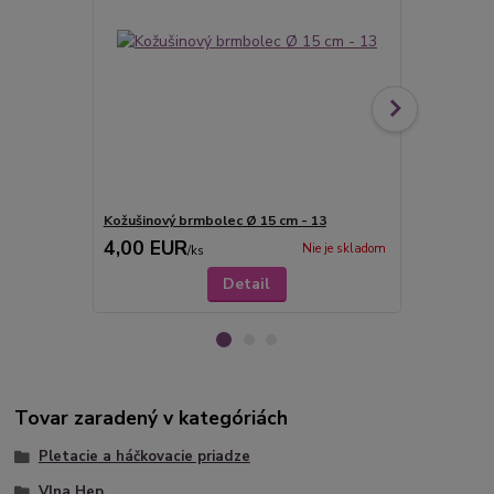
Kožušinový brmbolec Ø 15 cm - 13
Kožušinový 
4,00 EUR
3,00 EU
Nie je skladom
/
ks
Detail
Tovar zaradený v kategóriách
Pletacie a háčkovacie priadze
Vlna Hep