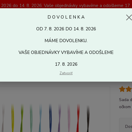
. 2026 do 14. 8. 2026. Vaše objednávky vybavíme a odošleme 17. 
Magazín Kreativshop.sk
D O V O L E N K A
OD 7. 8. 2026 DO 14. 8. 2026
Hľadať
MÁME DOVOLENKU.
VAŠE OBJEDNÁVKY VYBAVÍME A ODOŠLEME
ixelhobby
Pixelhobby doplnky
Pixelhobby farebné šnúrky na kľúče
17. 8. 2026
lhobby farebné šnúrky na kľúče
Zatvoriť
Sada d
očkom 
Dos