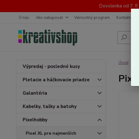
Dovolenka od 7. 8
O nás
Ako nakupovať
Vernostný program
Kontakty
Úvod
P
Výpredaj - posledné kusy
Pixe
Pletacie a háčkovacie priadze
Galantéria
Kabelky, tašky a batohy
Pixelhobby
Pixel XL pre najmenších