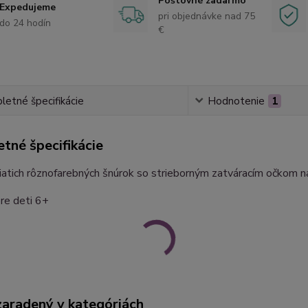
Poštovné zadarmo
Expedujeme
pri objednávke nad 75
do 24 hodín
€
etné špecifikácie
Hodnotenie
1
tné špecifikácie
atich rôznofarebných šnúrok so strieborným zatváracím očkom na
re deti 6+
zaradený v kategóriách