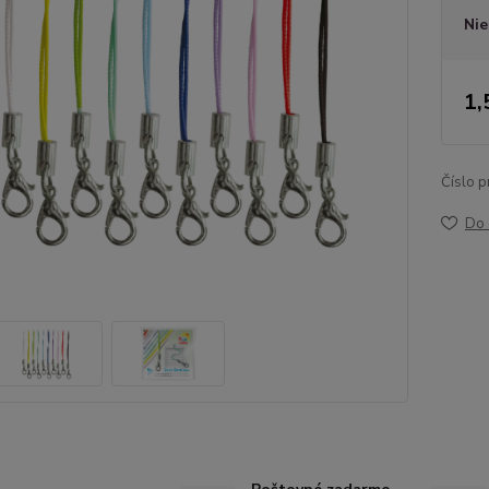
Nie
1,
Číslo p
Do 