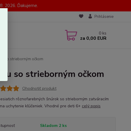
8. 2026. Ďakujeme.
Prihlásenie
0
ks
za
0,00 EUR
nku so strieborným očkom
nku so strieborným očkom
Ohodnotiť produkt
esiatich rôznofarebných šnúrok so strieborným zatváracím
na uchytenie kľúčeniek. Vhodné pre deti 6+
celý popis
tupnosť
Skladom 2 ks