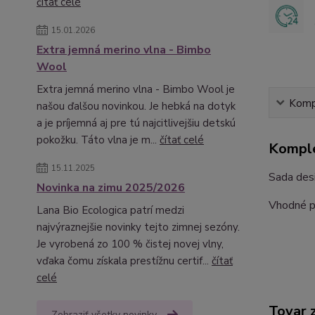
čítať celé
15.01.2026
Extra jemná merino vlna - Bimbo
Wool
Extra jemná merino vlna - Bimbo Wool je
Kompl
našou ďalšou novinkou. Je hebká na dotyk
a je príjemná aj pre tú najcitlivejšiu detskú
pokožku. Táto vlna je m...
čítať celé
Komple
15.11.2025
Sada desi
Novinka na zimu 2025/2026
Vhodné p
Lana Bio Ecologica patrí medzi
najvýraznejšie novinky tejto zimnej sezóny.
Je vyrobená zo 100 % čistej novej vlny,
vďaka čomu získala prestížnu certif...
čítať
celé
Tovar 
Zobraziť všetky novinky