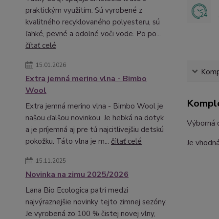
praktickým využitím. Sú vyrobené z
kvalitného recyklovaného polyesteru, sú
ľahké, pevné a odolné voči vode. Po po...
čítať celé
15.01.2026
Kompl
Extra jemná merino vlna - Bimbo
Wool
Komple
Extra jemná merino vlna - Bimbo Wool je
našou ďalšou novinkou. Je hebká na dotyk
Výborná d
a je príjemná aj pre tú najcitlivejšiu detskú
pokožku. Táto vlna je m...
čítať celé
Je vhodná
15.11.2025
Novinka na zimu 2025/2026
Lana Bio Ecologica patrí medzi
najvýraznejšie novinky tejto zimnej sezóny.
Je vyrobená zo 100 % čistej novej vlny,