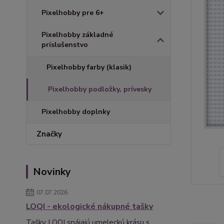
Pixelhobby pre 6+
Pixelhobby základné
príslušenstvo
Pixelhobby farby (klasik)
Pixelhobby podložky, prívesky
Pixelhobby doplnky
Značky
Novinky
07.07.2026
LOQI - ekologické nákupné tašky
Tašky LOQI spájajú umeleckú krásu s