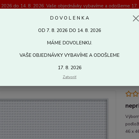
. 2026 do 14. 8. 2026. Vaše objednávky vybavíme a odošleme 17. 
Magazín Kreativshop.sk
D O V O L E N K A
OD 7. 8. 2026 DO 14. 8. 2026
Hľadať
MÁME DOVOLENKU.
VAŠE OBJEDNÁVKY VYBAVÍME A ODOŠLEME
ixelhobby
Pixelhobby základné príslušenstvo
Pixelhobby podložky,
17. 8. 2026
lhobby flexi základná doska
Zatvoriť
nepr
Výborn
podlož
46 x 4