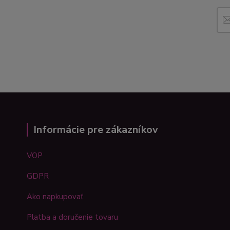
Informácie pre zákazníkov
VOP
GDPR
Ako napkupovať
Platba a doručenie tovaru