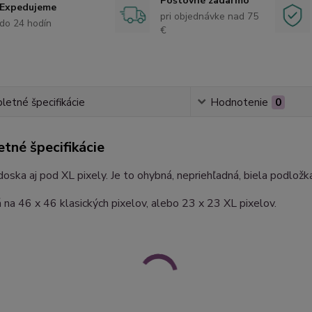
Poštovné zadarmo
Expedujeme
pri objednávke nad 75
do 24 hodín
€
etné špecifikácie
Hodnotenie
0
tné špecifikácie
oska aj pod XL pixely. Je to ohybná, nepriehľadná, biela podložka
 na 46 x 46 klasických pixelov, alebo 23 x 23 XL pixelov.