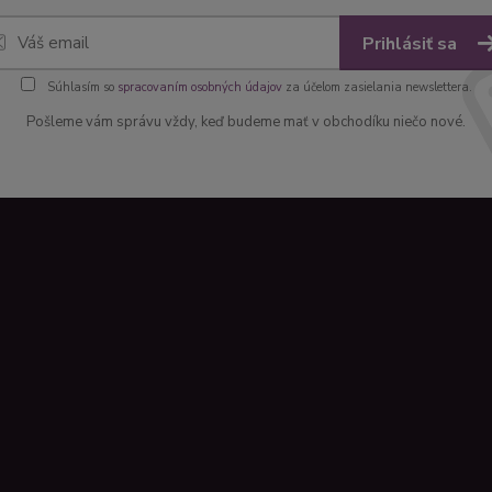
Prihlásiť sa
Súhlasím so
spracovaním osobných údajov
za účelom zasielania newslettera.
Pošleme vám správu vždy, keď budeme mať v obchodíku niečo nové.