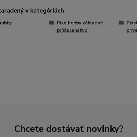
zaradený v kategóriách
hobby
Pixelhobby základné
Pixe
príslušenstvo
prív
Chcete dostávať novinky?