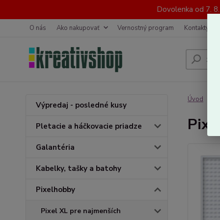
Dovolenka od 7. 8
O nás
Ako nakupovať
Vernostný program
Kontakty
Úvod
P
Výpredaj - posledné kusy
Pixe
Pletacie a háčkovacie priadze
Galantéria
Kabelky, tašky a batohy
Pixelhobby
Pixel XL pre najmenších