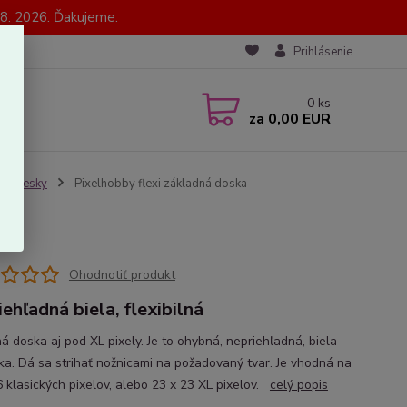
8. 2026. Ďakujeme.
Prihlásenie
0
ks
za
0,00 EUR
 prívesky
Pixelhobby flexi základná doska
Ohodnotiť produkt
iehľadná biela, flexibilná
á doska aj pod XL pixely. Je to ohybná, nepriehľadná, biela
ka. Dá sa strihať nožnicami na požadovaný tvar. Je vhodná na
6 klasických pixelov, alebo 23 x 23 XL pixelov.
celý popis