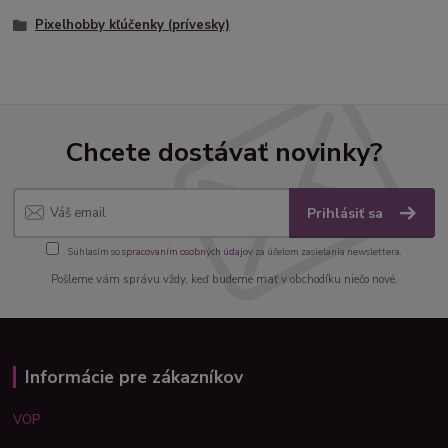
Pixelhobby kľúčenky (prívesky)
Chcete dostávať novinky?
Prihlásiť sa
Súhlasím so
spracovaním osobných údajov
za účelom zasielania newslettera.
Pošleme vám správu vždy, keď budeme mať v obchodíku niečo nové.
Informácie pre zákazníkov
VOP