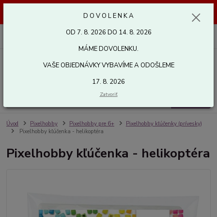
Dovolenka od 7. 8. 2026 do 14. 8. 2026. Vaše objednávky vybavíme a
D O V O L E N K A
odošleme 17. 8. 2026. Ďakujeme.
OD 7. 8. 2026 DO 14. 8. 2026
0
ks
za
0,00 EUR
MÁME DOVOLENKU.
VAŠE OBJEDNÁVKY VYBAVÍME A ODOŠLEME
Menu
17. 8. 2026
Zatvoriť
Hľadať
Úvod
Pixelhobby
Pixelhobby pre 6+
Pixelhobby kľúčenky (prívesky)
Pixelhobby kľúčenka - helikoptéra
Pixelhobby kľúčenka - helikoptéra