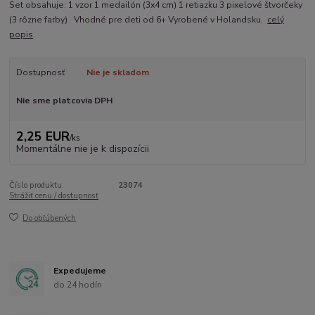
Set obsahuje: 1 vzor 1 medailón (3x4 cm) 1 retiazku 3 pixelové štvorčeky
(3 rôzne farby) Vhodné pre deti od 6+ Vyrobené v Holandsku.
celý
popis
Dostupnosť
Nie je skladom
Nie sme platcovia DPH
2,25 EUR
/
ks
Momentálne nie je k dispozícii
Číslo produktu:
23074
Strážiť cenu / dostupnosť
Do obľúbených
Expedujeme
do 24 hodín