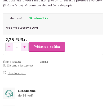
Set obsahuje: 1 vzor 1 medailón (3x4 cm) 1 retiazku 3 pixelové štvorčeky
(3 rôzne farby) Vhodné pre deti od 6+
celý popis
Dostupnosť
Skladom 1 ks
Nie sme platcovia DPH
2,25 EUR
/
ks
Pridať do košíka
Číslo produktu:
23014
Strážiť cenu / dostupnosť
Do obľúbených
Expedujeme
do 24 hodín