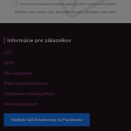
Súhlasím so
spracovaním osobných údajov
za účelom zasielania newslettera.
Pošleme vám správu vždy, keď budeme mať v obchodíku niečo nové.
Informácie pre zákazníkov
VOP
GDPR
Ako napkupovať
Platba a doručenie tovaru
Odstúpenie od kúpnej zmluvy
Vernostný program
Sledujte náš Kreativshop na Facebooku