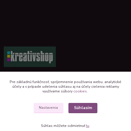
+421 944 390 244 denne od 8:00 do 16:00
Pre základnú funkčnosť, spríjemnenie používania webu, analytické
účely a v prípade udelenia súhlasu aj na účely cielenia reklamy
kreativshop@kreativshop.sk
využívame súbory
cookies
.
Súhlasím
Nastavenia
Súhlas môžete odmietnuť
tu
.