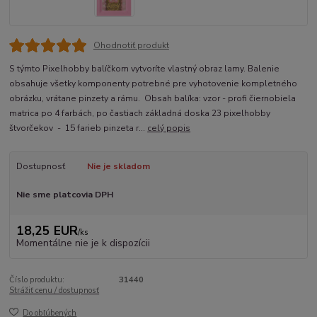
Ohodnotiť produkt
S týmto Pixelhobby balíčkom vytvoríte vlastný obraz lamy. Balenie
obsahuje všetky komponenty potrebné pre vyhotovenie kompletného
obrázku, vrátane pinzety a rámu. Obsah balíka: vzor - profi čiernobiela
matrica po 4 farbách, po častiach základná doska 23 pixelhobby
štvorčekov - 15 farieb pinzeta r...
celý popis
Dostupnosť
Nie je skladom
Nie sme platcovia DPH
18,25 EUR
/
ks
Momentálne nie je k dispozícii
Číslo produktu:
31440
Strážiť cenu / dostupnosť
Do obľúbených