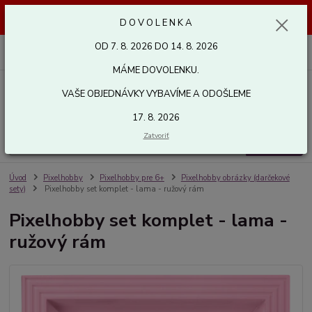
Dovolenka od 7. 8. 2026 do 14. 8. 2026. Vaše objednávky vybavíme a
D O V O L E N K A
odošleme 17. 8. 2026. Ďakujeme.
OD 7. 8. 2026 DO 14. 8. 2026
0
ks
za
0,00 EUR
MÁME DOVOLENKU.
VAŠE OBJEDNÁVKY VYBAVÍME A ODOŠLEME
Menu
17. 8. 2026
Zatvoriť
Hľadať
Úvod
Pixelhobby
Pixelhobby pre 6+
Pixelhobby obrázky (darčekové
sety)
Pixelhobby set komplet - lama - ružový rám
Pixelhobby set komplet - lama -
ružový rám