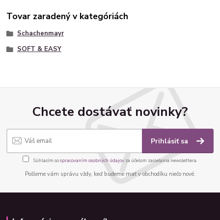
Tovar zaradený v kategóriách
Schachenmayr
SOFT & EASY
Chcete dostávať novinky?
Prihlásiť sa
Súhlasím so
spracovaním osobných údajov
za účelom zasielania newslettera.
Pošleme vám správu vždy, keď budeme mať v obchodíku niečo nové.