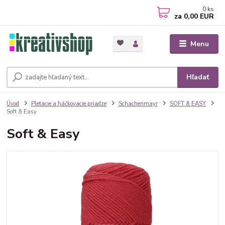
0
ks
za
0,00 EUR
Menu
Hľadať
Úvod
Pletacie a háčkovacie priadze
Schachenmayr
SOFT & EASY
Soft & Easy
Soft & Easy