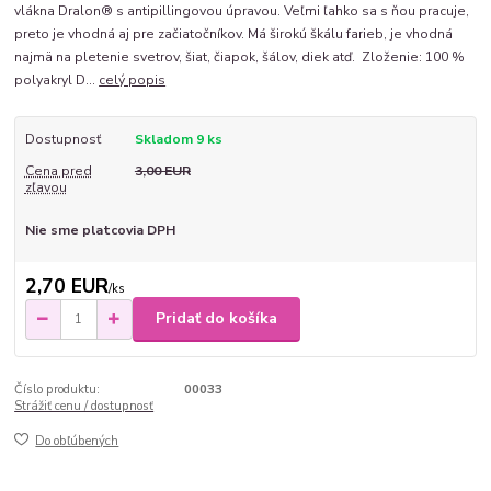
vlákna Dralon® s antipillingovou úpravou. Veľmi ľahko sa s ňou pracuje,
preto je vhodná aj pre začiatočníkov. Má širokú škálu farieb, je vhodná
najmä na pletenie svetrov, šiat, čiapok, šálov, diek atď. Zloženie: 100 %
polyakryl D...
celý popis
Dostupnosť
Skladom 9 ks
Cena pred
3,00 EUR
zľavou
Nie sme platcovia DPH
2,70 EUR
/
ks
Pridať do košíka
Číslo produktu:
00033
Strážiť cenu / dostupnosť
Do obľúbených