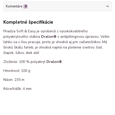
Komentáre
0
Kompletné špecifikácie
Priadza Soft & Easy je vyrobená z vysokokvalitného
polyakrylového vlákna
Dralon®
s antipillingovou úpravou. Veľmi
ľahko sa s ňou pracuje, preto je vhodná aj pre začiatočníkov. Má
širokú škálu farieb, je vhodná najmä na pletenie svetrov, šiat,
čiapok, šálov, diek atď.
Zloženie: 100 % polyakryl
Dralon®
Hmotnosť: 100 g
Návin: 235 m
Ihlice/háčik: 4 mm