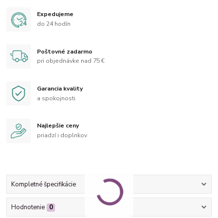
Expedujeme
do 24 hodín
Poštovné zadarmo
pri objednávke nad 75 €
Garancia kvality
a spokojnosti
Najlepšie ceny
priadzí i doplnkov
Kompletné špecifikácie
Hodnotenie
0